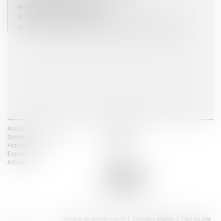
HORAIRES D'OUVERTURE
8H00 - 12H00 / 13H30 - 17H30
du lundi au vendredi mais vendredi fermeture 16H30
Accueil
Les avocats
Domaines d'intervention
Actus
Honoraires
Contact
Espace client
Liens utiles
Articles
Politique de confidentialité
Mentions légales
Plan du site