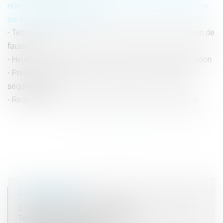
relevés signalétiques contraints et réserve d’interprétation
sur la détention provisoire
Témoin oculaire d’une infraction pénale et présomption de
fausseté
Heures de délégation : rappel concernant leur justification
Précisions sur le décès de la victime à la suite à une
séquestration
Requalification en délit et contestation non équivoque
<<
<
...
52
53
54
55
56
57
58
...
>
>>
COORDONNÉES
2, rue du Palais - 52000 CHAUMONT
Tel : 03 25 03 05 62 - Fax : 03 25 32 09 10