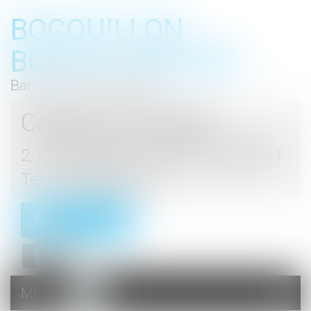
BOCQUILLON
BOESCH GROMEK
Barreau de Haute Marne
Cabinet d'avocats
2, rue du Palais - 52000 CHAUMONT
Tel : 03 25 03 05 62
Contact
MENU
Ouvrir
le