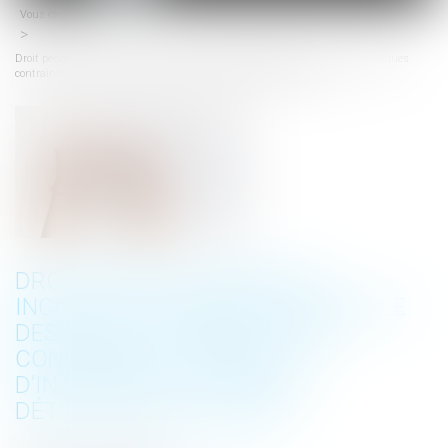
Vous êtes ici :
Actus
menu
Droit pénal des mineurs : inconstitutionnalité partielle des relevés signalétiques
contraints et réserve d’interprétation sur la détention provisoire
DROIT PÉNAL DES MINEURS :
INCONSTITUTIONNALITÉ PARTIELLE
DES RELEVÉS SIGNALÉTIQUES
CONTRAINTS ET RÉSERVE
D’INTERPRÉTATION SUR LA
DÉTENTION PROVISOIRE