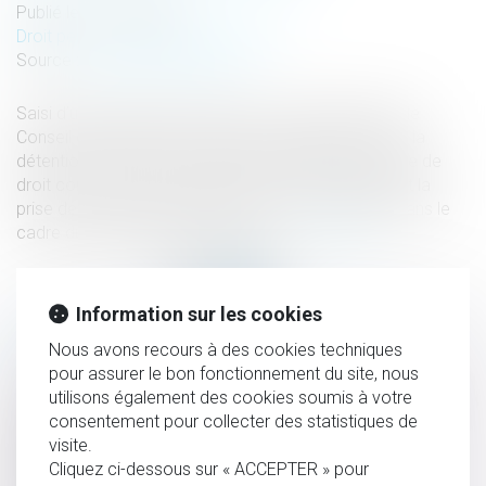
Publié le :
25/04/2023
Droit pénal
/
Droit pénal des mineurs
Source :
actu.dalloz-etudiant.fr
Saisi d’une question prioritaire de constitutionnalité, le
Conseil constitutionnel a apporté des précisions sur la
détention provisoire des mineurs décidée par un juge de
droit commun et a censuré le relevé d’empreintes et la
prise de photographies effectués sous contrainte dans le
cadre du régime de l’audition libre...
Lire la suite
Information sur les cookies
HISTORIQUE
Nous avons recours à des cookies techniques
pour assurer le bon fonctionnement du site, nous
utilisons également des cookies soumis à votre
La non-sollicitation de l’article 470-1 du CPP au pénal
consentement pour collecter des statistiques de
prive-t-elle de toute demande au civil ?
visite.
Extinction de l'Action de Divorce & Conséquences
Cliquez ci-dessous sur « ACCEPTER » pour