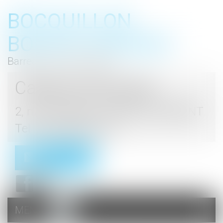
BOCQUILLON
BOESCH GROMEK
Barreau de Haute Marne
Cabinet d'avocats
2, rue du Palais - 52000 CHAUMONT
Tel : 03 25 03 05 62
Contact
MENU
Ouvrir
le