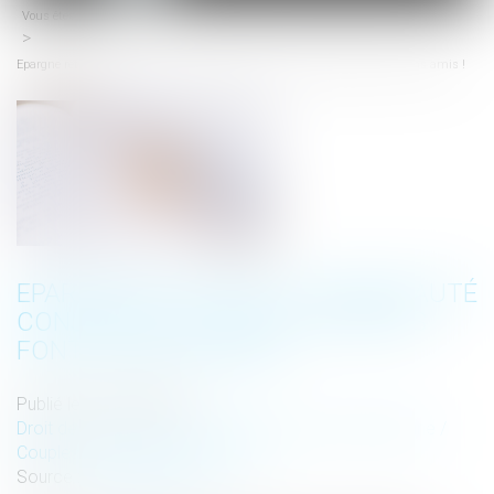
Vous êtes ici :
Actus
menu
Epargne retraite et communauté conjugale : les bons comptes font les bons amis !
EPARGNE RETRAITE ET COMMUNAUTÉ
CONJUGALE : LES BONS COMPTES
FONT LES BONS AMIS !
Publié le :
05/11/2024
Droit de la famille, des personnes et de leur patrimoine
/
Couples et régime matrimoniaux
Source :
www.aurep.com