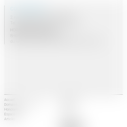
COORDONNÉES
2, rue du Palais - 52000 CHAUMONT
Tel : 03 25 03 05 62 - Fax : 03 25 32 09 10
HORAIRES D'OUVERTURE
8H00 - 12H00 / 13H30 - 17H30
du lundi au vendredi mais vendredi fermeture 16H30
Accueil
Les avocats
Domaines d'intervention
Actus
Honoraires
Contact
Espace client
Liens utiles
Articles