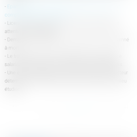
Epargne retraite et communauté conjugale : les bons
comptes font les bons amis !
Licenciement économique et offre de reclassement :
attention au formalisme !
Demande de rétablissement de l’honneur d’un condamné
à mort
Le travail dissimulé et profit illégal tiré de la différence
salariale et de la durée de travail des salariés étrangers
Une étude scientifique montre que l'alcool est un facteur
déterminant des violences sexistes et sexuelles en milieu
étudiant
<<
<
...
23
24
25
26
27
28
29
...
>
>>