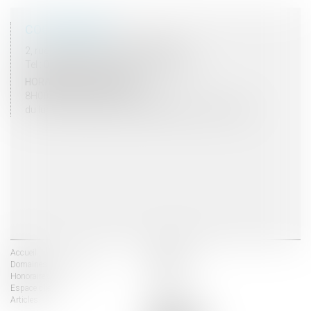
COORDONNÉES
2, rue du Palais - 52000 CHAUMONT
Tel : 03 25 03 05 62 - Fax : 03 25 32 09 10
HORAIRES D'OUVERTURE
8H00 - 12H00 / 13H30 - 17H30
du lundi au vendredi mais vendredi fermeture 16H30
Accueil
Les avocats
Domaines d'intervention
Actus
Honoraires
Contact
Espace client
Liens utiles
Articles