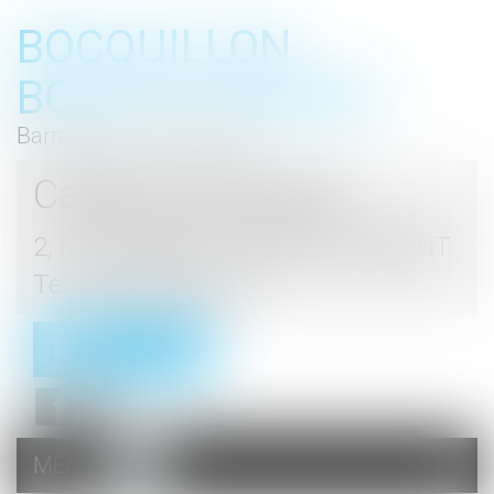
BOCQUILLON
BOESCH GROMEK
Barreau de Haute Marne
Cabinet d'avocats
2, rue du Palais - 52000 CHAUMONT
Tel : 03 25 03 05 62
Contact
MENU
Ouvrir
le