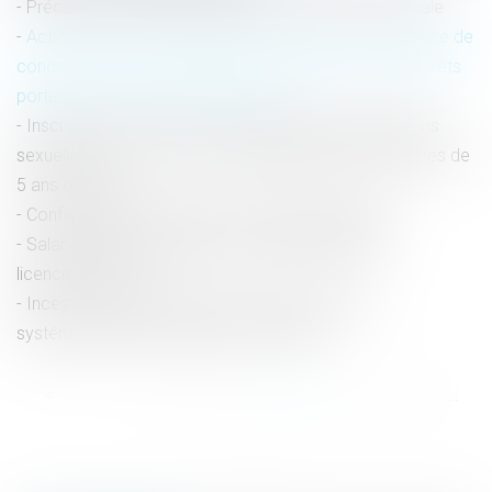
Précisions sur le délit de blanchiment de fraude fiscale
Action en remboursement d’une somme due : absence de
condamnation à une double exécution lorsque les intérêts
portent sur deux périodes distinctes
Inscription au FIJAIS pour les infractions d’agressions
sexuelles sur mineur : pas de dérogation pour les peines de
5 ans ou plus !
Confiscation des scellés et contrôle de légalité
Salarié protégé réintégré et indemnisation pour
licenciement nul
Inceste : le professionnel de santé doit poser
systématiquement la question à l'enfant
<<
<
...
40
41
42
43
44
45
46
...
>
>>