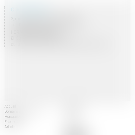
COORDONNÉES
2, rue du Palais - 52000 CHAUMONT
Tel : 03 25 03 05 62 - Fax : 03 25 32 09 10
HORAIRES D'OUVERTURE
8H00 - 12H00 / 13H30 - 17H30
du lundi au vendredi mais vendredi fermeture 16H30
Accueil
Les avocats
Domaines d'intervention
Actus
Honoraires
Contact
Espace client
Liens utiles
Articles