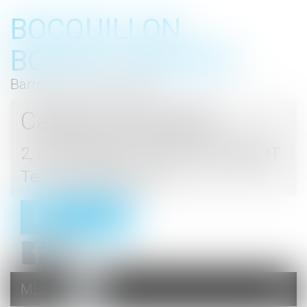
BOCQUILLON
BOESCH GROMEK
Barreau de Haute Marne
Cabinet d'avocats
2, rue du Palais - 52000 CHAUMONT
Tel : 03 25 03 05 62
Contact
MENU
Ouvrir
le