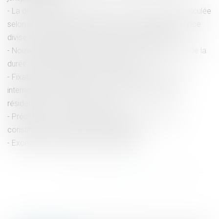
La décision qui se prononce sur une récompense calculée
selon le profit subsistant sans fixer la date de jouissance
divise est dépourvue de l’autorité de chose jugée
Nouvelle jurisprudence en matière de dépassement de la
durée de travail et préjudice, que retenir ?
Fixation de la résidence de l’enfant et compétence
internationale du juge en cas de modification de la
résidence en cours de procédure
Précisions sur le trajet dans l’enceinte des locaux
constituant du temps de travail effectif
Exception de nullité de la perquisition
<<
<
...
48
49
50
51
52
53
54
...
>
>>