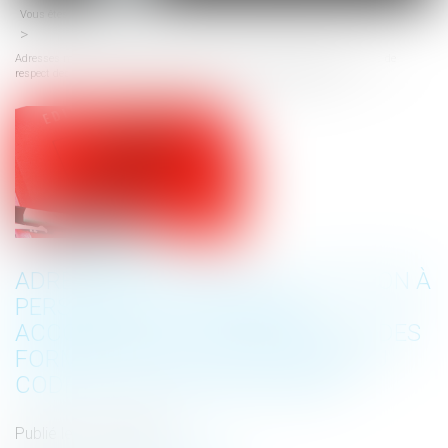
Vous êtes ici :
Accueil
menu
Adresses multiples : la citation à personne est présumée accomplie en cas de
respect des formalités de l'article 558 du Code de procédure pénale
ADRESSES MULTIPLES : LA CITATION À
PERSONNE EST PRÉSUMÉE
ACCOMPLIE EN CAS DE RESPECT DES
FORMALITÉS DE L'ARTICLE 558 DU
CODE DE PROCÉDURE PÉNALE
Publié le :
07/07/2023