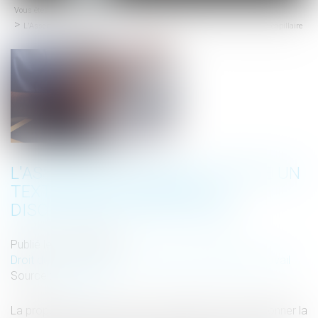
Vous êtes ici :
Accueil
menu
L'Assemblée nationale adopte un texte pour interdire la discrimination capillaire
L'ASSEMBLÉE NATIONALE ADOPTE UN
TEXTE POUR INTERDIRE LA
DISCRIMINATION CAPILLAIRE
Publié le :
22/04/2024
Droit du travail - Salariés
/
Relation individuelles au travail
Source :
www.efl.fr
La proposition de loi visant à reconnaître et à sanctionner la