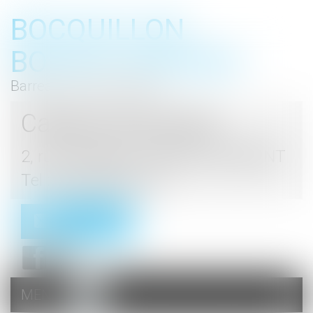
BOCQUILLON
BOESCH GROMEK
Barreau de Haute Marne
Cabinet d'avocats
2, rue du Palais - 52000 CHAUMONT
Tel : 03 25 03 05 62
Contact
MENU
Ouvrir
le