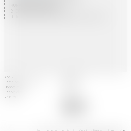
HORAIRES D'OUVERTURE
8H00 - 12H00 / 13H30 - 17H30
du lundi au vendredi mais vendredi fermeture 16H30
Accueil
Les avocats
Domaines d'intervention
Actus
Honoraires
Contact
Espace client
Liens utiles
Articles
Politique de confidentialité
Mentions légales
Plan du site