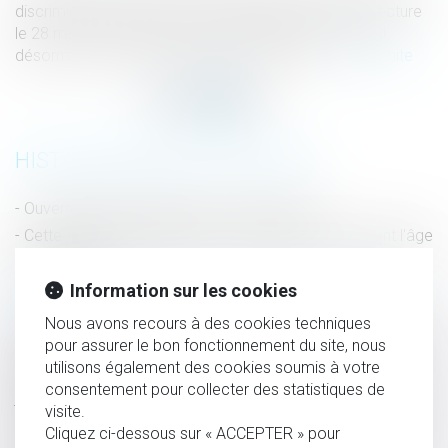
discrimination capillaire a été adoptée en première lecture
le 28 mars dernier par l'Assemblée nationale. Elle doit
désormais être examinée par les sénateurs...
Lire la suite
HISTORIQUE
Ouverture du FIPU depuis le 18 mars 2024
Cette formalité protège son conjoint quand on atteint l'âge
de la retraite
L'Assemblée nationale adopte un texte pour interdire la
Information sur les cookies
discrimination capillaire
Nous avons recours à des cookies techniques
Citation directe : la partie civile personne physique ne peut
pour assurer le bon fonctionnement du site, nous
utilisons également des cookies soumis à votre
être déclarée irrecevable en l’absence de production de
consentement pour collecter des statistiques de
justificatif déterminant le montant de la consignation
visite.
Faute grave du salarié : le nécessaire court laps de temps
Cliquez ci-dessous sur « ACCEPTER » pour