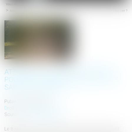
Vous êtes ici :
Accueil
menu
Attaque au couteau à Annecy : pourquoi le PNAT ne s'est-il pas saisi du dossier ?
ATTAQUE AU COUTEAU À ANNECY :
POURQUOI LE PNAT NE S'EST-IL PAS
SAISI DU DOSSIER ?
Publié le :
22/06/2023
Droit pénal
/
(NPU) Infraction
Source :
www.actu-juridique.fr
Le 8 juin dernier, un homme a blessé six personnes dont