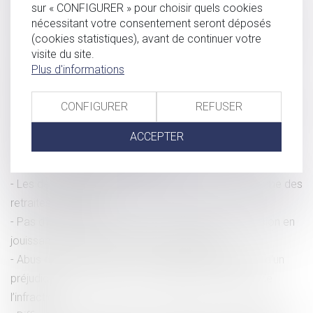
sur « CONFIGURER » pour choisir quels cookies
Enregistrement de l’audition du gardé à vue et mission de
nécessitant votre consentement seront déposés
l’expert
(cookies statistiques), avant de continuer votre
Dommages et intérêts pour licenciement nul en lien avec
visite du site.
Plus d'informations
un harcèlement moral et dommages et intérêts pour
harcèlement moral sont-ils cumulables ?
CONFIGURER
REFUSER
Déclaration de culpabilité requise à la majorité des voix et
mention du nombre de voix exprimées
ACCEPTER
Garde à vue : l'alcoolémie positive ne justifie pas une
notification différée des droits
Les deux premiers décrets d'application de la réforme des
retraites sont parus
Pas d’indemnité d’occupation en l’absence d'indivision en
jouissance entre les époux nus-propriétaires
Abus de biens sociaux : l’associé peut se prévaloir d’un
préjudice propre, distinct et découlant directement de
l’infraction