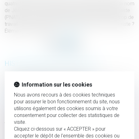
quatre très jeunes enfants avec un couteau en criant le nom
de Jésus Christ. Pourquoi le parquet national antiterroriste
(PNAT) ne s’est-il pas saisi du dossier ? Parce qu’il a trop de
travail ? Parce qu’un chrétien ne peut pas être un terroriste ?
Éléments de réponses...
Lire la suite
HISTORIQUE
Exception de nullité de la perquisition
Information sur les cookies
Accident en télétravail, un petit tour d’Europe
Nous avons recours à des cookies techniques
Attaque au couteau à Annecy : pourquoi le PNAT ne s'est-il
pour assurer le bon fonctionnement du site, nous
pas saisi du dossier ?
utilisons également des cookies soumis à votre
Vers une simplification des procédures de partage
consentement pour collecter des statistiques de
judiciaire des indivisions
visite.
Nouvelle définition de la prise illégale d’intérêts : tout
Cliquez ci-dessous sur « ACCEPTER » pour
accepter le dépôt de l'ensemble des cookies ou
changer pour que rien ne change