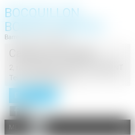
BOCQUILLON
BOESCH GROMEK
Barreau de Haute Marne
Cabinet d'avocats
2, rue du Palais - 52000 CHAUMONT
Tel : 03 25 03 05 62
Contact
MENU
Ouvrir
le