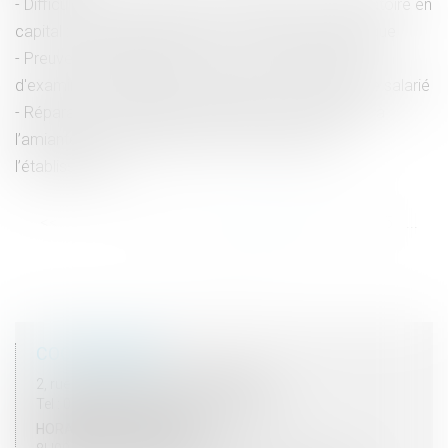
Difficulté de versement de la prestation compensatoire en
capital : le juge peut autoriser un versement périodique
Preuve du harcèlement moral : il incombe au juge
d'examiner l'ensemble des éléments invoqués par le salarié
Réparation du préjudice d’anxiété lié à l’exposition à
l’amiante et saisine antérieure à l’inscription de
l’établissement
<<
<
...
49
50
51
52
53
54
55
...
>
>>
COORDONNÉES
2, rue du Palais - 52000 CHAUMONT
Tel : 03 25 03 05 62 - Fax : 03 25 32 09 10
HORAIRES D'OUVERTURE