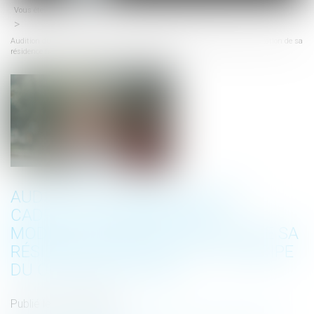
Vous êtes ici :
Accueil
menu
Audition du mineur dans le cadre d’une demande de modification de la fixation de sa
résidence habituelle et principe du contradictoire
AUDITION DU MINEUR DANS LE
CADRE D’UNE DEMANDE DE
MODIFICATION DE LA FIXATION DE SA
RÉSIDENCE HABITUELLE ET PRINCIPE
DU CONTRADICTOIRE
Publié le :
26/07/2023