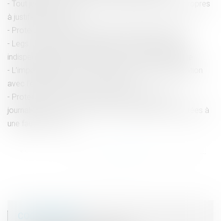
Tout jugement ou arrêt doit comporter les motifs propres
à justifier la décision
Protection des droits des personnes gardées à vue
Legs : la demande de délivrance du legs, condition
indispensable de reconnaissance du droit du légataire
L’impossibilité pour le tiers donneur d’établir une filiation
avec l’enfant né du don est conforme
Protection contre le licenciement et indemnités
journalières sans carence pour les salariées confrontées à
une fausse couche
<<
<
...
47
48
49
50
51
52
53
...
>
>>
COORDONNÉES