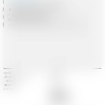
2, rue du Palais - 52000 CHAUMONT
Tel : 03 25 03 05 62 - Fax : 03 25 32 09 10
HORAIRES D'OUVERTURE
8H00 - 12H00 / 13H30 - 17H30
du lundi au vendredi mais vendredi fermeture 16H30
Accueil
Les avocats
Domaines d'intervention
Actus
Honoraires
Contact
Espace client
Liens utiles
Articles