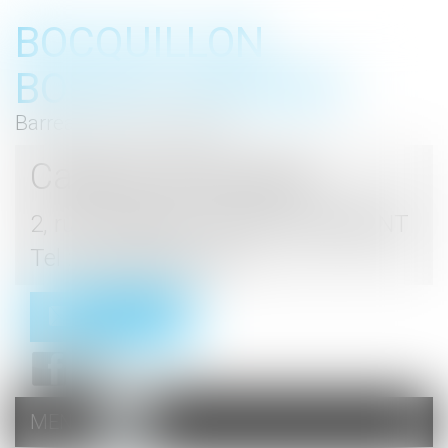
BOCQUILLON
BOESCH GROMEK
Barreau de Haute Marne
Cabinet d'avocats
2, rue du Palais - 52000 CHAUMONT
Tel : 03 25 03 05 62
Contact
MENU
Ouvrir
le