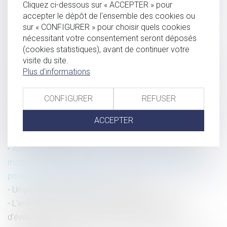
Cliquez ci-dessous sur « ACCEPTER » pour
QPC : demande de relèvement d'une peine et double
accepter le dépôt de l'ensemble des cookies ou
degré de juridiction
sur « CONFIGURER » pour choisir quels cookies
nécessitant votre consentement seront déposés
Nouveau bilan ministériel sur les ordonnances de
(cookies statistiques), avant de continuer votre
protection contre les violences conjugales
visite du site.
QPC sur la durée de détention provisoire : conforme sous
Plus d'informations
une réserve
La demande en délivrance d’un legs
CONFIGURER
REFUSER
Licenciement pour inaptitude des suites d’une agression
ACCEPTER
sur le lieu de travail et conséquence sur la diminution des
droits à la retraite
Audition du mineur dans le cadre d’une demande de
modification de la fixation de sa résidence habituelle et
principe du contradictoire
Un plan de lutte contre la fraude fiscale
L'entretien professionnel est distinct de l'entretien
d'évaluation mais peut se tenir à la même date