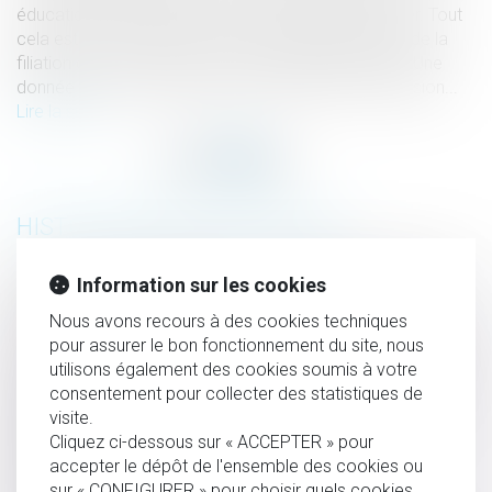
éducation. Cette filiation fait aussi de lui votre héritier. Tout
cela est vrai quel que soit le mode d’établissement de la
filiation car, en France, tous les enfants sont égaux. Une
donnée qui a son importance en matière de succession...
Lire la suite
HISTORIQUE
Délai de prescription pénale : comment ça marche? - La
Information sur les cookies
Montagne
Nous avons recours à des cookies techniques
Loi applicable à la recherche de paternité lorsque la mère
pour assurer le bon fonctionnement du site, nous
est américaine | Dalloz Actualité
utilisons également des cookies soumis à votre
consentement pour collecter des statistiques de
Protection juridique - Vivre avec l'autisme - Ministère des
visite.
Affaires sociales et de la Santé
Cliquez ci-dessous sur « ACCEPTER » pour
Viol sur mineurs: pourquoi existe-t-il un délai de
accepter le dépôt de l'ensemble des cookies ou
prescription ? - L'Express
sur « CONFIGURER » pour choisir quels cookies