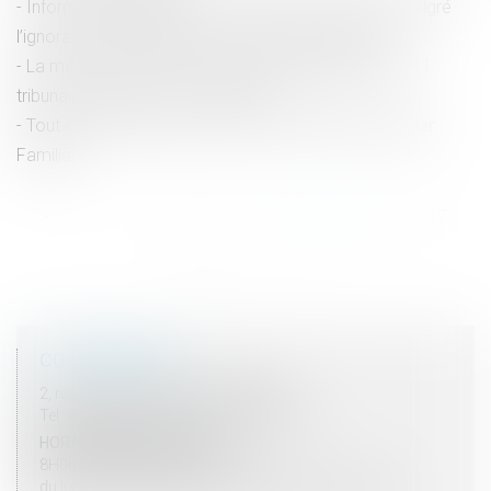
Information impérative du curateur d’un prévenu malgré
l’ignorance des juges de la mesure de protection
La médiation familiale est rendue obligatoire dans 11
tribunaux - Divorce - Le Particulier
Tout ce qu’il faut savoir sur le CDI intérimaire | Dossier
Familial
<<
<
...
112
113
114
115
116
117
118
...
>
>>
COORDONNÉES
2, rue du Palais - 52000 CHAUMONT
Tel : 03 25 03 05 62 - Fax : 03 25 32 09 10
HORAIRES D'OUVERTURE
8H00 - 12H00 / 13H30 - 17H30
du lundi au vendredi mais vendredi fermeture 16H30