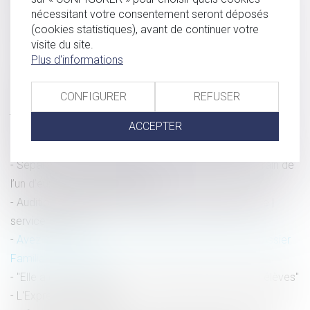
nécessitant votre consentement seront déposés
Il s'endort à son poste de travail, il est viré - L'Express
(cookies statistiques), avant de continuer votre
L'Entreprise
visite du site.
Conséquence du départ protestataire de l’avocat en
Plus d'informations
cours de débat d’assises - La Gazette du Palais
Recours à l'intérim ou au statut d'auto-entrepreneur: les
CONFIGURER
REFUSER
juridictions n'hésitent plus à punir les employeurs
ACCEPTER
L’autorité parentale dans les couples séparés | Dossier
Familial
Séparation de concubins : la construction sur le terrain de
l’un d’eux - La Gazette du Palais
Audition des témoins au cours d'une enquête pénale |
service-public.fr
Avez-vous besoin de reconnaître votre enfant ? | Dossier
Familial © FamVeld
"Elle a été licenciée pour avoir signé à la place des élèves"
- L'Express l'Entreprise