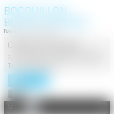
BOCQUILLON
BOESCH GROMEK
Barreau de Haute Marne
Cabinet d'avocats
2, rue du Palais - 52000 CHAUMONT
Tel : 03 25 03 05 62
Contact
MENU
Ouvrir
le