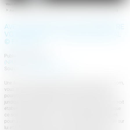
Vous êtes ici :
Accueil
menu
Avez-vous besoin de reconnaître votre enfant ? | Dossier Familial © FamVeld
AVEZ-VOUS BESOIN DE RECONNAÎTRE
VOTRE ENFANT ? | DOSSIER FAMILIAL
© FAMVELD
Publié le :
04/04/2017
(NPU) Droit de la famille
Source :
www.dossierfamilial.com
Une fois la filiation établie, l’enfant pourra porter votre nom,
vous aurez l’autorité parentale sur lui et l’obligation de
pourvoir à son entretien et à son éducation. Pour être
juridiquement le parent d’un enfant, il faut que la filiation soit
établie. Cela peut passer par la reconnaissance, sans que
ce soit systématique. Une fois la filiation établie, l’enfant
pourra porter votre nom, vous aurez l’autorité parentale sur
lui et l’obligation de pourvoir à son entretien et à son