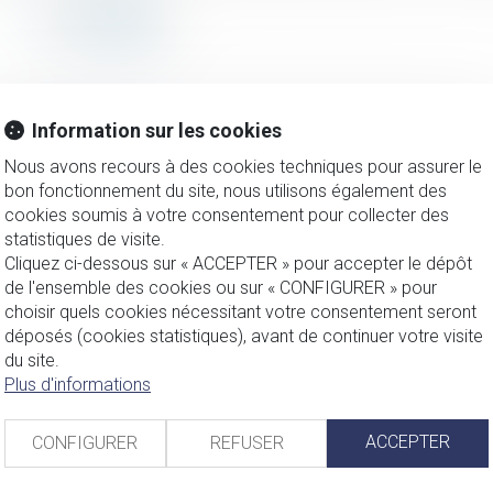
Information sur les cookies
droit à réparation ?
Nous avons recours à des cookies techniques pour assurer le
ntaire de naissance est ouverte
bon fonctionnement du site, nous utilisons également des
rotéger les mineurs ?
cookies soumis à votre consentement pour collecter des
ion des premières normes internationales
statistiques de visite.
Cliquez ci-dessous sur « ACCEPTER » pour accepter le dépôt
de l'ensemble des cookies ou sur « CONFIGURER » pour
n « s’en rapporte » ne vaut pas réquisition
choisir quels cookies nécessitant votre consentement seront
'être directement visée
déposés (cookies statistiques), avant de continuer votre visite
ion des cas de gratuité
du site.
atre ans
Plus d'informations
pour 2026 ?
néficier de l’exonération prévue par l’art. 796-0-ter du CGI : f
ACCEPTER
CONFIGURER
REFUSER
ponses immédiates aux phénomènes troublant l’ordre public"