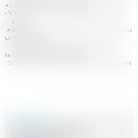
la procédure dans un incident contentieux
Euro 2024 et JO de Paris : un risque accru de violences
conjugales ?
Arrêt de travail à la suite d'intempéries : indemnisation des
salariés du bâtiment
Contestation du taux d’incapacité par l’employeur et
mention erronée du tribunal compétent
Obligation de vigilance de la banque : délit de blanchiment
<<
<
...
29
30
31
32
33
34
35
...
>
>>
COORDONNÉES
2, rue du Palais - 52000 CHAUMONT
Tel : 03 25 03 05 62 - Fax : 03 25 32 09 10