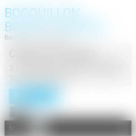
BOCQUILLON
BOESCH GROMEK
Barreau de Haute Marne
Cabinet d'avocats
2, rue du Palais - 52000 CHAUMONT
Tel : 03 25 03 05 62
Contact
MENU
Ouvrir
le