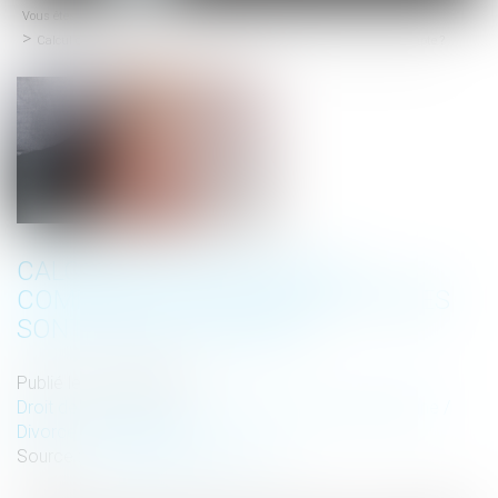
Vous êtes ici :
Accueil
menu
Calcul de la prestation compensatoire : quels critères sont pris en compte ?
CALCUL DE LA PRESTATION
COMPENSATOIRE : QUELS CRITÈRES
SONT PRIS EN COMPTE ?
Publié le :
23/07/2024
Droit de la famille, des personnes et de leur patrimoine
/
Divorce et séparation
Source :
www.lemag-juridique.com