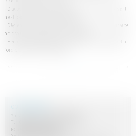
procureur sans procès-verbal
Clause de préciput : le prélèvement du conjoint survivant
n’est pas une opération de partage
Règlement d’un emprunt sur bien propre : la communauté
n’a droit à récompense que sur le capital
Heures supplémentaires et faute grave : double rappel à
l’ordre de la Cour de cassation
<<
<
...
9
10
11
12
13
14
15
...
>
>>
COORDONNÉES
2, rue du Palais - 52000 CHAUMONT
Tel : 03 25 03 05 62 - Fax : 03 25 32 09 10
HORAIRES D'OUVERTURE
8H00 - 12H00 / 13H30 - 17H30