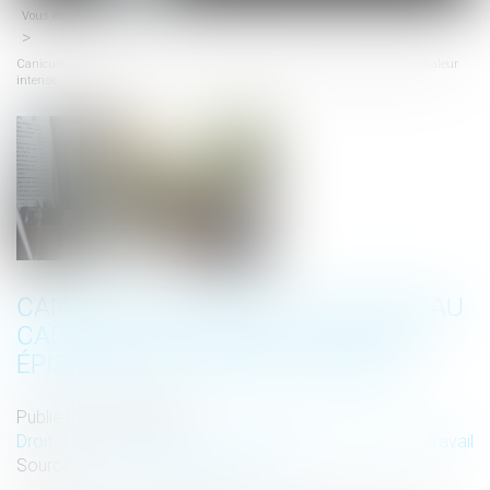
Vous êtes ici :
Accueil
menu
Canicule au travail : un nouveau cadre réglementaire face aux épisodes de chaleur
intense
CANICULE AU TRAVAIL : UN NOUVEAU
CADRE RÉGLEMENTAIRE FACE AUX
ÉPISODES DE CHALEUR INTENSE
Publié le :
19/06/2025
Droit du travail - Salariés
/
Responsabilité accident du travail
Source :
www.lemag-juridique.com