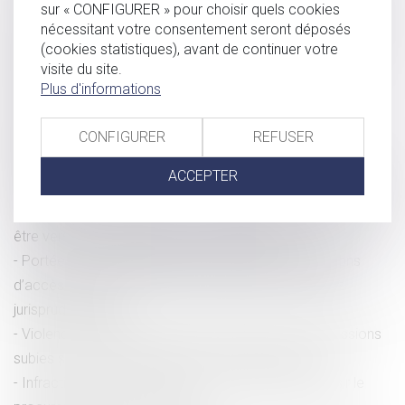
sur « CONFIGURER » pour choisir quels cookies
européenne propose une mise à jour de sa liste en incluant
nécessitant votre consentement seront déposés
notamment Monaco
(cookies statistiques), avant de continuer votre
Maintien du contrat de travail en cas de changement de
visite du site.
Plus d'informations
prestataire et licenciement abusif
Solidarité fiscale entre ex-conjoints : une réforme
CONFIGURER
REFUSER
appliquée avec rigueur, rapidité et humanité
Interdire les réseaux sociaux aux enfants : une promesse
ACCEPTER
délicate
Portabilité des garanties : les prestations acquises doivent
être versées même après la fin de la période
Portée de la saisine du juge d’instruction et conditions
d’accès aux données API-PNR : dernières précisions
jurisprudentielles
Violences sexuelles envers les hommes : des agressions
subies surtout pendant l'enfance et l'adolescence
Infractions au droit du travail : l’inspection peut saisir le