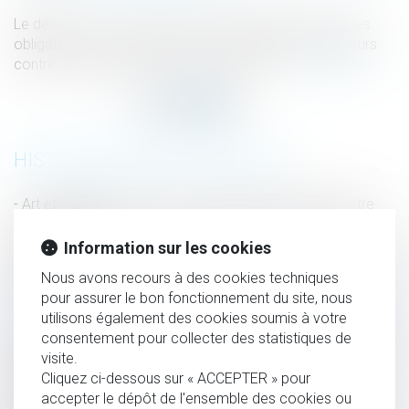
Le décret du 27 mai 2025 renforce significativement les
obligations des employeurs pour protéger les travailleurs
contre les risques liés aux fortes chaleurs...
Lire la suite
HISTORIQUE
Art et héritage : les œuvres du défunt peuvent-elles être
revendiquées ?
Information sur les cookies
Captation de données téléphoniques : dernières précisions
Nous avons recours à des cookies techniques
sur le pouvoir des enquêteurs
pour assurer le bon fonctionnement du site, nous
Canicule au travail : un nouveau cadre réglementaire face
utilisons également des cookies soumis à votre
aux épisodes de chaleur intense
consentement pour collecter des statistiques de
Prescription en matière successorale : une obligation de
visite.
conseil renforcée pour l’avocat
Cliquez ci-dessous sur « ACCEPTER » pour
accepter le dépôt de l'ensemble des cookies ou
Lutte contre le blanchiment d’argent : la Commission