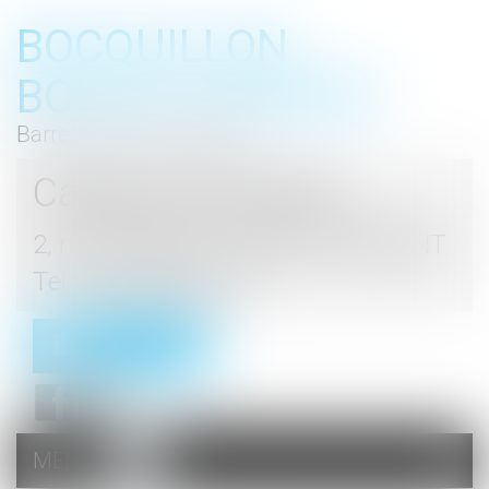
BOCQUILLON
BOESCH GROMEK
Barreau de Haute Marne
Cabinet d'avocats
2, rue du Palais - 52000 CHAUMONT
Tel : 03 25 03 05 62
Contact
MENU
Ouvrir
le