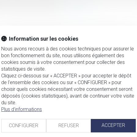
tions en matière successorale...
Lire la suite
Information sur les cookies
Nous avons recours à des cookies techniques pour assurer le
s 11 tribunaux - Divorce - Le Particulier
bon fonctionnement du site, nous utilisons également des
ossier Familial
cookies soumis à votre consentement pour collecter des
ent être produits | SOS conso - Blog Le Monde
statistiques de visite.
Cliquez ci-dessous sur « ACCEPTER » pour accepter le dépôt
03/2017 - La Nouvelle République
de l'ensemble des cookies ou sur « CONFIGURER » pour
de pénal : dépôt à l'AN - Le Monde du Droit
choisir quels cookies nécessitant votre consentement seront
déposés (cookies statistiques), avant de continuer votre visite
- La Gazette du Palais
du site.
Plus d'informations
ours - La Gazette
ent lancer la procédure ? – L'écho des seniors
ACCEPTER
CONFIGURER
REFUSER
e Parisien - © Simon Katzer/Getty
service-public.fr