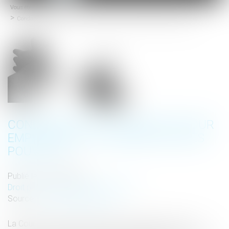
Vous êtes ici :
Accueil
menu
Condamnation d'un député pour emploi fictif et séparation des pouvoirs
CONDAMNATION D'UN DÉPUTÉ POUR
EMPLOI FICTIF ET SÉPARATION DES
POUVOIRS
Publié le :
15/05/2024
Droit pénal
/
Droit pénal des affaires
Source :
www.actu-juridique.fr
La Cour de cassation confirme la décision de la cour