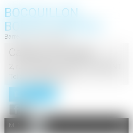
BOCQUILLON
BOESCH GROMEK
Barreau de Haute Marne
Cabinet d'avocats
2, rue du Palais - 52000 CHAUMONT
Tel : 03 25 03 05 62
Contact
MENU
Ouvrir
le