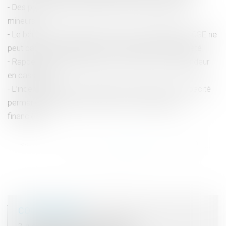
Des propositions pour lutter contre la violence des
mineurs
Le bénéfice des activités sociales et culturelles du CSE ne
peut pas être subordonné à une condition d’ancienneté
Rappel du délai de dépôt du mémoire par le demandeur
en cassation
L’indemnisation des accidents du travail avec incapacité
permanente compense-t-elle leurs conséquences
financières ?
<<
<
...
33
34
35
36
37
38
39
...
>
>>
COORDONNÉES
2, rue du Palais - 52000 CHAUMONT