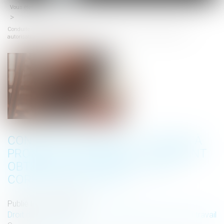
Vous êtes ici :
Accueil
menu
Conduite d’engins et travaux à proximité de réseaux : comment obtenir les
autorisations correspondantes ?
CONDUITE D’ENGINS ET TRAVAUX À
PROXIMITÉ DE RÉSEAUX : COMMENT
OBTENIR LES AUTORISATIONS
CORRESPONDANTES ?
Publié le :
22/05/2025
Droit du travail - Salariés
/
Responsabilité accident du travail