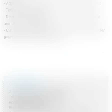
Adoption de la loi contre le narcotrafic : les points clés
Tarification AT-MP 2025
Recherche de paternité : pourquoi la loi française peut
primer sur la loi étrangère ?
Clause de non-concurrence : l’employeur doit se décider
avant le départ effectif du salarié !
<<
<
...
11
12
13
14
15
16
17
...
>
>>
COORDONNÉES
2, rue du Palais - 52000 CHAUMONT
Tel : 03 25 03 05 62 - Fax : 03 25 32 09 10
HORAIRES D'OUVERTURE
8H00 - 12H00 / 13H30 - 17H30