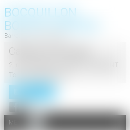
BOCQUILLON
BOESCH GROMEK
Barreau de Haute Marne
Cabinet d'avocats
2, rue du Palais - 52000 CHAUMONT
Tel : 03 25 03 05 62
Contact
MENU
Ouvrir
le