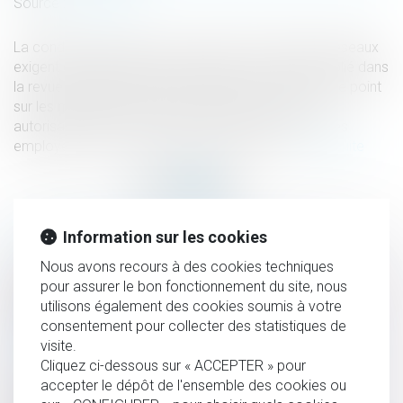
Source :
www.inrs.fr
La conduite d’engins et les travaux à proximité de réseaux
exigent des autorisations spécifiques. Un article publié dans
la revue Hygiène et sécurité du travail de l’INRS fait le point
sur les modalités pratiques de délivrance de ces
autorisations. À la clé : des repères concrets pour les
employeurs afin de sécuriser ces activités...
Lire la suite
Information sur les cookies
HISTORIQUE
Nous avons recours à des cookies techniques
Radié pour violences familiales, un médecin hospitalier
pour assurer le bon fonctionnement du site, nous
utilisons également des cookies soumis à votre
pourra finalement exercer à nouveau
consentement pour collecter des statistiques de
Conduite d’engins et travaux à proximité de réseaux :
visite.
comment obtenir les autorisations correspondantes ?
Cliquez ci-dessous sur « ACCEPTER » pour
Succession vacante et prescription : absence de
accepter le dépôt de l'ensemble des cookies ou