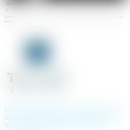
Vous êtes ici :
Accueil
menu
Cumul d’emplois : le salarié doit vous donner les éléments pour vérifier sa durée du
travail
CUMUL D’EMPLOIS : LE SALARIÉ DOIT
VOUS DONNER LES ÉLÉMENTS POUR
VÉRIFIER SA DURÉE DU TRAVAIL