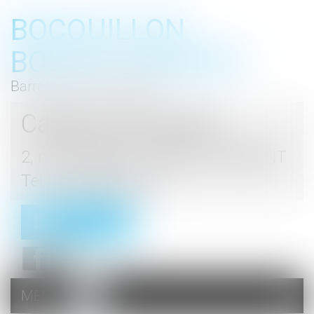
BOCQUILLON
BOESCH GROMEK
Barreau de Haute Marne
Cabinet d'avocats
2, rue du Palais - 52000 CHAUMONT
Tel : 03 25 03 05 62
Contact
MENU
Ouvrir
le