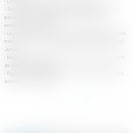
La prise d’acte de rupture du contrat de travail
Temps partiel requalifié en temps complet : les heures
payées mais non travaillées n'ouvrent pas droit à
remboursement de frais
Le projet de loi Schiappa : protection supplémentaire des
mineurs et lutte contre les agissements sexistes | Le Petit
Juriste
Mariage homosexuel: le conjoint d'un Européen a le droit
de séjour partout dans l'UE
Rupture conventionnelle nulle : le salarié doit restituer les
sommes - Éditions Tissot
<<
<
...
101
102
103
104
105
106
107
...
>
>>