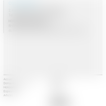
COORDONNÉES
2, rue du Palais - 52000 CHAUMONT
Tel : 03 25 03 05 62 - Fax : 03 25 32 09 10
HORAIRES D'OUVERTURE
8H00 - 12H00 / 13H30 - 17H30
du lundi au vendredi mais vendredi fermeture 16H30
Accueil
Les avocats
Domaines d'intervention
Actus
Honoraires
Contact
Espace client
Liens utiles
Articles