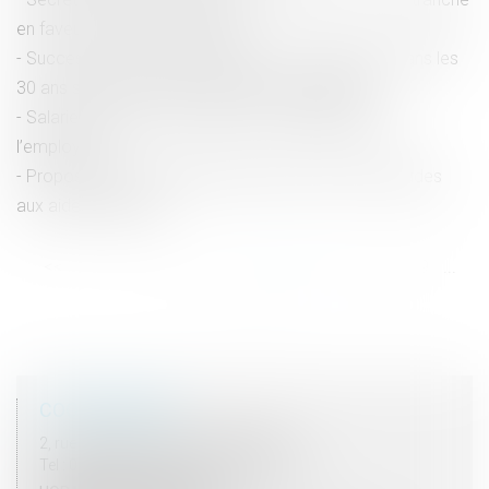
en faveur de la confidentialité
Succession et biens sans maître : se manifester dans les
30 ans suffit à bloquer l’appropriation publique
Salariée enceinte : quelles sont les obligations de
l’employeur ?
Proposition de loi renforçant la lutte contre les fraudes
aux aides publiques
<<
<
...
13
14
15
16
17
18
19
...
>
>>
COORDONNÉES
2, rue du Palais - 52000 CHAUMONT
Tel : 03 25 03 05 62 - Fax : 03 25 32 09 10