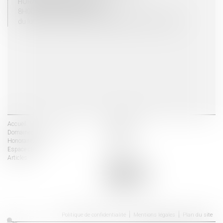
HORAIRES D'OUVERTURE
8H00 - 12H00 / 13H30 - 17H30
du lundi au vendredi mais vendredi fermeture 16H30
Accueil
Les avocats
Domaines d'intervention
Actus
Honoraires
Contact
Espace client
Liens utiles
Articles
Politique de confidentialité
Mentions légales
Plan du site