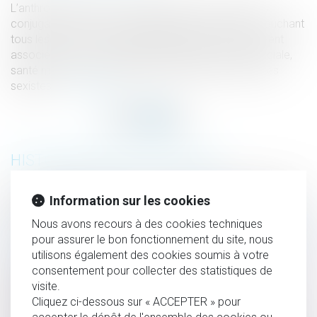
L’anthropologie permet d’appréhender les violences
conjugales comme un problème social complexe touchant
tous les milieux. Plusieurs problématiques sont souvent
associées : crise du modèle patriarcal, exclusion sociale,
santé mentale, représentations érotiques et affectives
sexistes…
Lire la suite
HISTORIQUE
Viry-Châtillon instaure un couvre-feu pour les mineurs de
Information sur les cookies
moins de 13 ans
Nous avons recours à des cookies techniques
Déconstruire les idées reçues sur les violences conjugales
pour assurer le bon fonctionnement du site, nous
par l’anthropologie
utilisons également des cookies soumis à votre
consentement pour collecter des statistiques de
Condamnation en assises : dire sans dévoiler
visite.
Successions vacantes : de nouveaux services en ligne
Cliquez ci-dessous sur « ACCEPTER » pour
utiles pour les collectivités