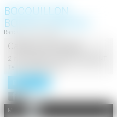
BOCQUILLON
BOESCH GROMEK
Barreau de Haute Marne
Cabinet d'avocats
2, rue du Palais - 52000 CHAUMONT
Tel : 03 25 03 05 62
Contact
MENU
Ouvrir
le