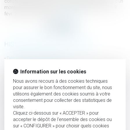
constitutif d’un abus de droit lorsque l’opération relève d'un
montage juridique et économique artificiel (CAA Lyon, 9
févr. 2023, n° 21LY01699)...
Lire la suite
HISTORIQUE
Démembrement de propriété
Les violences intrafamiliales non conjugales enregistrées
Information sur les cookies
par les services de sécurité en 2021
Nous avons recours à des cookies techniques
Délit de recours aux services d'une personne exerçant un
pour assurer le bon fonctionnement du site, nous
travail dissimulé : précisions concernant les attestations de
utilisons également des cookies soumis à votre
régularité de la situation sociale
consentement pour collecter des statistiques de
Grève des transports et droit du travail
visite.
Cliquez ci-dessous sur « ACCEPTER » pour
La notification du jugement est un préalable à la
accepter le dépôt de l'ensemble des cookies ou
majoration du taux de l'intérêt légal
sur « CONFIGURER » pour choisir quels cookies
Harcèlement moral : le salarié doit établir les faits