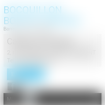
BOCQUILLON
BOESCH GROMEK
Barreau de Haute Marne
Cabinet d'avocats
2, rue du Palais - 52000 CHAUMONT
Tel : 03 25 03 05 62
Contact
MENU
Ouvrir
le