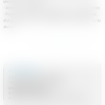
une peine correctionnelle
Amiante : le préjudice d’anxiété refusé à 122 sidérurgistes
Préjudice économique de l’enfant pour cause de décès
d’un parent et prise en considération de la séparation ou du
divorce
<<
<
...
55
56
57
58
59
60
61
...
>
>>
COORDONNÉES
2, rue du Palais - 52000 CHAUMONT
Tel : 03 25 03 05 62 - Fax : 03 25 32 09 10
HORAIRES D'OUVERTURE
8H00 - 12H00 / 13H30 - 17H30
du lundi au vendredi mais vendredi fermeture 16H30