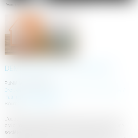
Vous êtes ici :
Accueil
Démembrement de propriété
menu
DÉMEMBREMENT DE PROPRIÉTÉ
Publié le :
09/03/2023
Droit de la famille, des personnes et de leur patrimoine
/
Patrimoine et succession
Source :
www.aurep.com
L’apport d’un usufruit à durée fixe de titre d’une société
civile immobilière relevant de l’impôt sur le revenu à une
société holding à l’impôt sur les sociétés peut être