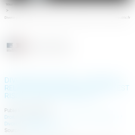
Vous êtes ici :
Accueil
menu
Divorce pour faute - Avoir une relation en cours de divorce est risqué | service-public.fr
DIVORCE POUR FAUTE - AVOIR UNE
RELATION EN COURS DE DIVORCE EST
RISQUÉ | SERVICE-PUBLIC.FR
Publié le :
22/05/2018
Droit de la famille, des personnes et de leur patrimoine
/
Divorce et séparation
Source :
www.service-public.fr