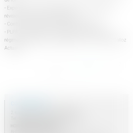
Expérimenter une déjudiciarisation de la fixation des
révisions des pensions alimentaires
Contrat de mariage et régimes matrimoniaux
PLPRJ 2018-2022 : les modifications relatives aux
régimes matrimoniaux - Mariage - Divorce - Couple | Dalloz
Actualité
<<
<
...
102
103
104
105
106
107
108
...
>
>>
COORDONNÉES
2, rue du Palais - 52000 CHAUMONT
Tel : 03 25 03 05 62 - Fax : 03 25 32 09 10
HORAIRES D'OUVERTURE
8H00 - 12H00 / 13H30 - 17H30