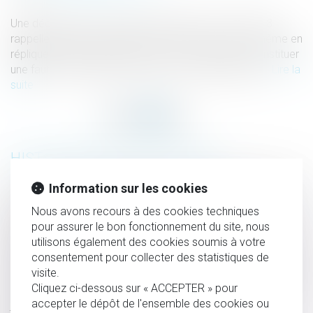
Une décision de la Cour de cassation du 11 avril 2018
rappelle qu'avoir une relation en cours de divorce, même en
réplique à celle entretenue par son conjoint, peut constituer
une faute et entraîner un divorce aux torts partagés...
Lire la
suite
HISTORIQUE
Information sur les cookies
Changer de nom de famille pour un motif d’ordre affectif
est parfois possible - Éditions Francis Lefebvre
Nous avons recours à des cookies techniques
pour assurer le bon fonctionnement du site, nous
Confiscation du produit de l’infraction : pas d’exigence de
utilisons également des cookies soumis à votre
proportionnalité - Atteinte aux biens | Dalloz Actualité
consentement pour collecter des statistiques de
Mariage : quelles sont les contraintes légales ? - Capital.fr
visite.
Seule la violation d'une clause d'exclusivité valable peut
Cliquez ci-dessous sur « ACCEPTER » pour
accepter le dépôt de l'ensemble des cookies ou
justifier un licenciement