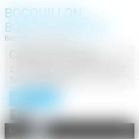
BOCQUILLON
BOESCH GROMEK
Barreau de Haute Marne
Cabinet d'avocats
2, rue du Palais - 52000 CHAUMONT
Tel : 03 25 03 05 62
Contact
MENU
Ouvrir
le