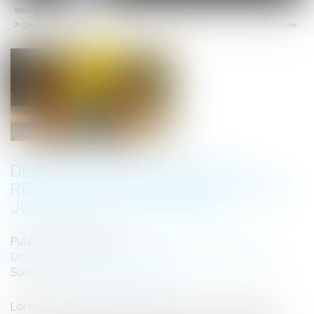
Vous êtes ici :
Accueil
menu
Droit de visite en espace de rencontre : l’obligation pour le juge de fixer une durée
DROIT DE VISITE EN ESPACE DE
RENCONTRE : L’OBLIGATION POUR LE
JUGE DE FIXER UNE DURÉE
Publié le :
25/03/2025
Droit de la famille, des personnes et de leur patrimoine
Source :
www.lemag-juridique.com
Lorsqu'un droit de visite est exercé dans un espace de