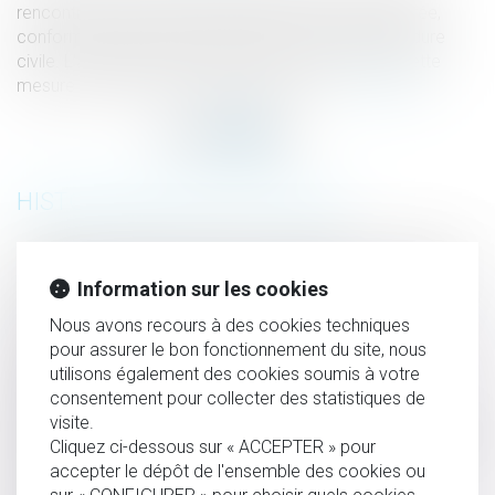
rencontre, le juge doit impérativement en fixer la durée,
conformément à l'article 1180-5 du Code de procédure
civile. L'absence de précision quant à la durée de cette
mesure constitue une violation de la loi...
Lire la suite
HISTORIQUE
Nullité des actes de procédure : les limites au principe de
l’interdiction d’utiliser des pièces annulées
Information sur les cookies
Transports en commun : les femmes 1ères victimes de
Nous avons recours à des cookies techniques
violences sexuelles | vie-publique.fr
pour assurer le bon fonctionnement du site, nous
utilisons également des cookies soumis à votre
Santé au travail : on en sait plus sur l’analyse des
consentement pour collecter des statistiques de
substances dangereuses !
visite.
Attention aux heures de délégation prises pendant un arrêt
Cliquez ci-dessous sur « ACCEPTER » pour
de travail !
accepter le dépôt de l'ensemble des cookies ou
L'AMF invite les acteurs de la Place à répondre à la