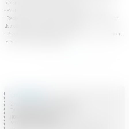
rectifier une dette déclarée au passif ?
Peut-on agir en recel successoral après cinq ans ?
Reclassement et inaptitude : l’obligation de consultation
des délégués du personnel confirmée
Procréation médicalement assistée et décès du conjoint :
est-ce la fin du projet parental ?
<<
<
...
15
16
17
18
19
20
21
...
>
>>
COORDONNÉES
2, rue du Palais - 52000 CHAUMONT
Tel : 03 25 03 05 62 - Fax : 03 25 32 09 10
HORAIRES D'OUVERTURE
8H00 - 12H00 / 13H30 - 17H30
du lundi au vendredi mais vendredi fermeture 16H30