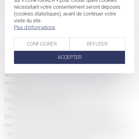
sur « CONFIGURER » pour choisir quels cookies
nécessitant votre consentement seront déposés
consultation de l'EBA sur des projets de normes
(cookies statistiques), avant de continuer votre
d’application en matière de LCB-FT
visite du site.
Droit de visite en espace de rencontre : l’obligation pour le
Plus d'informations
juge de fixer une durée
Harcèlement moral : l’absence de justification des
CONFIGURER
REFUSER
agissements de l’employeur lui est imputable
ACCEPTER
PPL Justice des mineurs : la CNCDH s'inquiète
Harcèlement sexuel : la répétition de propos à l’encontre
de plusieurs personnes peut suffire à caractériser
l’infraction
Témoignage en justice : dernières précisions sur
l’obligation de prêter serment
Violences et harcèlement subis par les femmes : le
Défenseur des droits pointe des insuffisances dans
l’accueil, la prise en charge et la reconnaissance des faits
Succession et quasi-usufruit : l’administration peut-elle