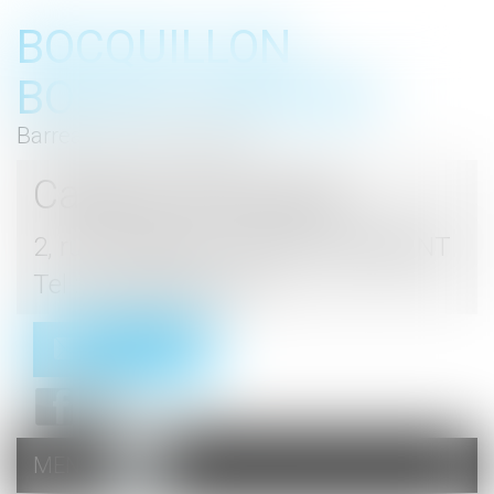
BOCQUILLON
BOESCH GROMEK
Barreau de Haute Marne
Cabinet d'avocats
2, rue du Palais - 52000 CHAUMONT
Tel : 03 25 03 05 62
Contact
MENU
Ouvrir
le