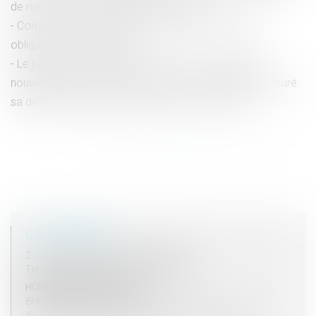
de naissance annoté suffit pour hériter
Convention en forfait jours : rappel concernant les
obligations de l’employeur
Le juge est tenu de statuer, tant sur les exceptions
nouvelles proposées par le prévenu, qui n'avait pas assuré
sa défense en première instance, que sur le fond
<<
<
...
38
39
40
41
42
43
44
...
>
>>
COORDONNÉES
2, rue du Palais - 52000 CHAUMONT
Tel : 03 25 03 05 62 - Fax : 03 25 32 09 10
HORAIRES D'OUVERTURE
8H00 - 12H00 / 13H30 - 17H30
du lundi au vendredi mais vendredi fermeture 16H30