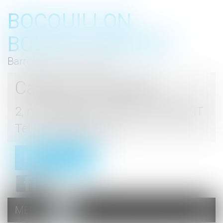
BOCQUILLON
BOESCH GROMEK
Barreau de Haute Marne
Cabinet d'avocats
2, rue du Palais - 52000 CHAUMONT
Tel : 03 25 03 05 62
Contact
MENU
Ouvrir
le