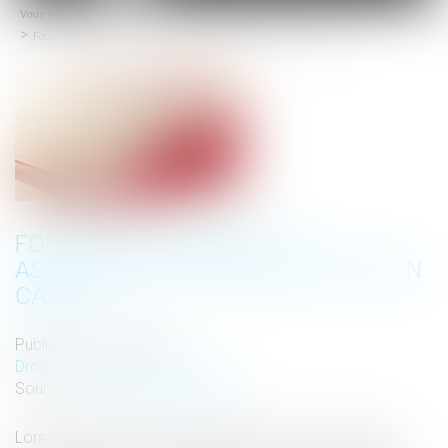
Vous êtes ici :
Accueil
menu
Fouille d’un véhicule et assentiment préalable du mis en cause
FOUILLE D’UN VÉHICULE ET
ASSENTIMENT PRÉALABLE DU MIS EN
CAUSE
Publié le :
01/02/2024
Droit pénal
/
(NPU) Infraction
Source :
www.lemag-juridique.com
Lors d’une instruction, la perquisition est une opération