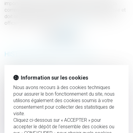
importante qui vise à rechercher les preuves lors de la
commission d’une infraction. Dès lors, elle est encadrée et
doit nécessairement se dérouler sous le contrôle d’un
officier de police judiciaire...
Lire la suite
HISTORIQUE
Prestation compensatoire : ce qu'il faut savoir en cas de
divorce
Information sur les cookies
QPC : partage de l'indivision successorale et principe
Nous avons recours à des cookies techniques
d'égalité
pour assurer le bon fonctionnement du site, nous
utilisons également des cookies soumis à votre
Arrêts de travail : les changements en 2024
consentement pour collecter des statistiques de
Violation de la clause de non-concurrence et
visite.
remboursement de la contrepartie financière
Cliquez ci-dessous sur « ACCEPTER » pour
Gratification du conjoint survivant et modalités
accepter le dépôt de l'ensemble des cookies ou
d’imputation des libéralités