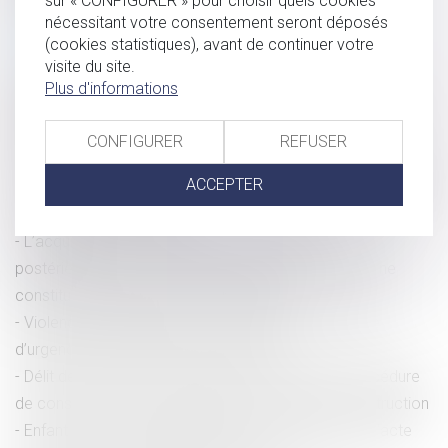
sur « CONFIGURER » pour choisir quels cookies
nécessitant votre consentement seront déposés
Fouille d’un véhicule et assentiment préalable du mis en
(cookies statistiques), avant de continuer votre
cause
visite du site.
Saisie d’un bien en valeur : précisions sur la
Plus d'informations
proportionnalité de la valeur par rapport à celle du produit
de l’infraction
CONFIGURER
REFUSER
Indemnités journalières de sécurité sociale (IJSS) 2024
ACCEPTER
Principe d’égalité de traitement et dénonciation de l’usage
d’attribution du 13e mois
L’acquisition par un époux de parts sociales
postérieurement à la dissolution de la communauté ne
constitue pas un recel de communauté
Violences conjugales : quel est le montant de l’aide
d’urgence de la CAF pour les victimes ?
Délit de faux en écriture publique : rappel de la procédure
de constitution de partie civile devant le juge de l’instruction
Enfant né hors mariage légitimé : la production de l’acte