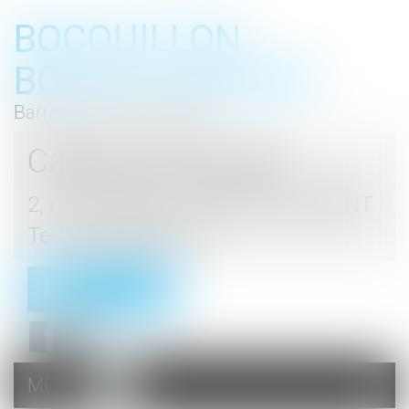
BOCQUILLON
BOESCH GROMEK
Barreau de Haute Marne
Cabinet d'avocats
2, rue du Palais - 52000 CHAUMONT
Tel : 03 25 03 05 62
Contact
MENU
Ouvrir
le