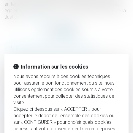
en termes de simplification. La question des peines est
également centrale », déclare au quotidien la ministre de la
Justice...
Lire la suite
HISTORIQUE
QPC : huis clos à la demande de la victime partie civile - La
Information sur les cookies
Gazette du Palais
Nous avons recours à des cookies techniques
Travail de nuit : quelles protections ? | Dossier Familial
pour assurer le bon fonctionnement du site, nous
Mineur mis en examen : mesures de restriction de liberté |
utilisons également des cookies soumis à votre
service-public.fr
consentement pour collecter des statistiques de
visite.
La garde des Sceaux souhaite engager une réforme de la
Cliquez ci-dessous sur « ACCEPTER » pour
procédure pénale
accepter le dépôt de l'ensemble des cookies ou
Gestation pour autrui à l'étranger : la transcription partielle
sur « CONFIGURER » pour choisir quels cookies
de l'acte de naissance de l'enfant est autorisée
nécessitant votre consentement seront déposés