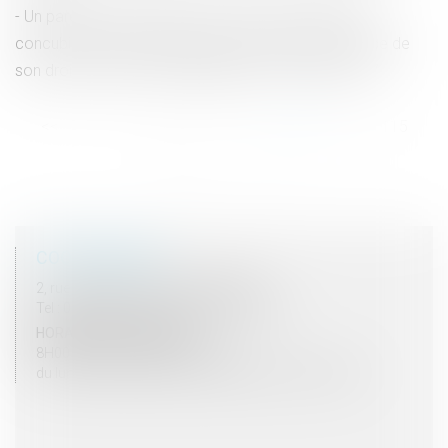
Un parent peut-il refuser de confier ses enfants au
concubin de l'autre parent dans le cadre de l'exercice de
son droit de visite et d'hébergement ? | Net-iris 2017
<<
<
...
110
111
112
113
114
115
116
...
>
>>
COORDONNÉES
2, rue du Palais - 52000 CHAUMONT
Tel : 03 25 03 05 62 - Fax : 03 25 32 09 10
HORAIRES D'OUVERTURE
8H00 - 12H00 / 13H30 - 17H30
du lundi au vendredi mais vendredi fermeture 16H30