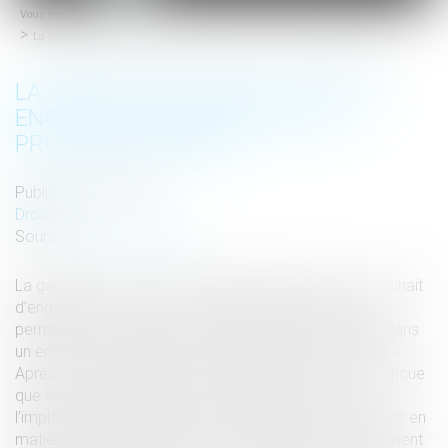
Vous êtes ici :
Accueil
menu
La garde des Sceaux souhaite engager une réforme de la procédure pénale
LA GARDE DES SCEAUX SOUHAITE
ENGAGER UNE RÉFORME DE LA
PROCÉDURE PÉNALE
Publié le :
24/07/2017
Droit pénal
Source :
www.20minutes.fr
La garde des Sceaux Nicole Belloubet affirme son souhait
d’engager une réforme de la procédure pénale pour
permettre notamment de désengorger les tribunaux, dans
un entretien au quotidien Le Figaro publié ce vendredi. «
Après un mois passé dans ce ministère, je suis convaincue
que les évolutions doivent être globales. Réformer
l’implantation des tribunaux ne suffit pas. Des évolutions en
matière de procédure devront être adoptées. Notamment