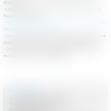
d’audience !
Les pertes de revenus des parents aidants ne sont pas
toujours indemnisables
Harcèlement sexuel : un salarié peut être victime sans être
directement visé par les propos
Le parent ayant assumé seul les charges peut obtenir une
contribution rétroactive sans détailler chaque dépense !
Ordonnance de protection et audition de l'enfant : une
motivation du refus est indispensable
<<
<
1
2
3
4
5
6
7
...
>
>>
COORDONNÉES
2, rue du Palais - 52000 CHAUMONT
Tel : 03 25 03 05 62 - Fax : 03 25 32 09 10
HORAIRES D'OUVERTURE