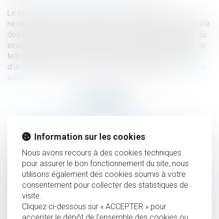
Le harcèlement sexuel au travail ne suppose pas
nécessairement que le salarié soit directement destinataire
des propos ou comportements à connotation sexuelle ou
sexiste. Dès lors qu’il est exposé de manière répétée à de
tels agissements, il peut être considéré comme victime
d’un environnement de travail humiliant, dégradant...
Lire la
suite
HISTORIQUE
Information sur les cookies
Instruction en famille sans autorisation : condamnation
Nous avons recours à des cookies techniques
pour assurer le bon fonctionnement du site, nous
des parents
utilisons également des cookies soumis à votre
Interdiction de manifester : les limites du pouvoir du juge
consentement pour collecter des statistiques de
pénal
visite.
Rupture conventionnelle : ce qui change au 1er septembre
Cliquez ci-dessous sur « ACCEPTER » pour
accepter le dépôt de l'ensemble des cookies ou
2026