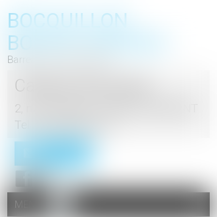
BOCQUILLON
BOESCH GROMEK
Barreau de Haute Marne
Cabinet d'avocats
2, rue du Palais - 52000 CHAUMONT
Tel : 03 25 03 05 62
Contact
MENU
Ouvrir
le