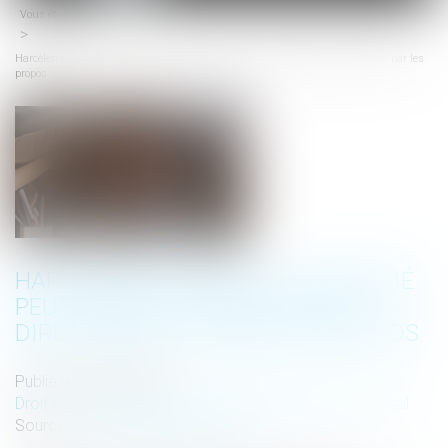
Vous êtes ici :
Accueil
menu
Harcèlement sexuel : un salarié peut être victime sans être directement visé par les
propos
HARCÈLEMENT SEXUEL : UN SALARIÉ
PEUT ÊTRE VICTIME SANS ÊTRE
DIRECTEMENT VISÉ PAR LES PROPOS
Publié le :
09/06/2026
Droit du travail - Salariés
/
Relation individuelles au travail
Source :
www.lemag-juridique.com