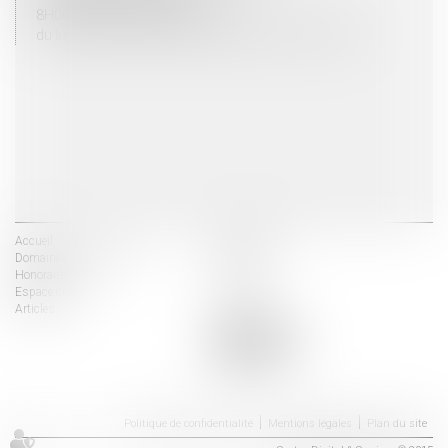
8H00 - 12H00 / 13H30 - 17H30
du lundi au vendredi mais vendredi fermeture 16H30
Accueil
Les avocats
Domaines d'intervention
Actus
Honoraires
Contact
Espace client
Liens utiles
Articles
Politique de confidentialité
Mentions légales
Plan du site