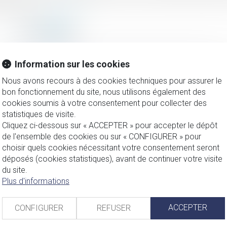
it de grève...
Lire la suite
Information sur les cookies
Nous avons recours à des cookies techniques pour assurer le
 le civil et ses limites
bon fonctionnement du site, nous utilisons également des
 dans la convention de divorce
cookies soumis à votre consentement pour collecter des
oiture de fonction, est débouté en appel
statistiques de visite.
Cliquez ci-dessous sur « ACCEPTER » pour accepter le dépôt
f
de l'ensemble des cookies ou sur « CONFIGURER » pour
choisir quels cookies nécessitant votre consentement seront
ier» avec ses équipes
déposés (cookies statistiques), avant de continuer votre visite
ublique - Droit pénal général | Dalloz Actualité
du site.
Plus d'informations
mutuel ?
édommagé de plus de 60.000 euros
ACCEPTER
CONFIGURER
REFUSER
loi pour les mineurs ?
 près d’1,3 millions de cartes délivrées