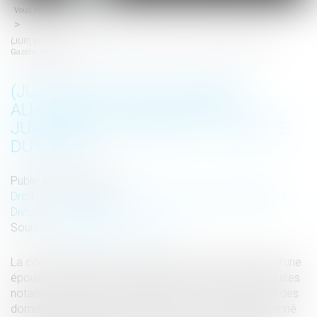
Vous êtes ici :
Accueil
menu
(JUR) Intérêts des sommes allouées à l’épouse par un jugement de divorce –
Gazette du Palais
(JUR) INTÉRÊTS DES SOMMES
ALLOUÉES À L’ÉPOUSE PAR UN
JUGEMENT DE DIVORCE – GAZETTE
DU PALAIS
Publié le :
27/02/2018
Droit de la famille, des personnes et de leur patrimoine
/
Divorce et séparation
Source :
www.gazette-du-palais.fr
La cour d’appel de Versailles avait rejeté la demande d’une
épouse en paiement des intérêts sur les sommes allouées
notamment au titre de la prestation compensatoire et des
dommages-intérêts auxquels l’époux avait été condamné