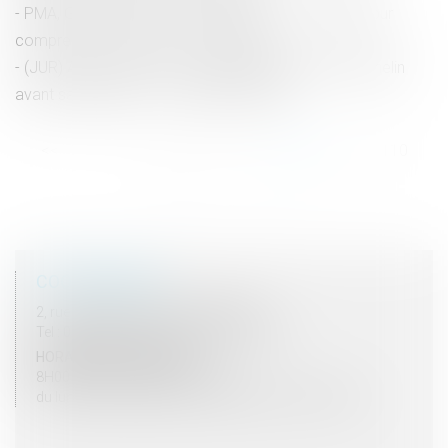
PMA, GPA, fin de vie, « Crispr-Cas9 »… un lexique pour
comprendre le débat sur la bioéthique
(JUR) Accident mortel : le préjudice de l’enfant orphelin
avant sa naissance – Gazette du Palais
<<
<
...
105
106
107
108
109
110
111
...
>
>>
COORDONNÉES
2, rue du Palais - 52000 CHAUMONT
Tel : 03 25 03 05 62 - Fax : 03 25 32 09 10
HORAIRES D'OUVERTURE
8H00 - 12H00 / 13H30 - 17H30
du lundi au vendredi mais vendredi fermeture 16H30