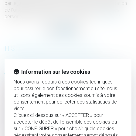
par le jugement de divorce, en énonçant qu’en application
de l’article 1479, alinéa 1er, du Code civil, les créances
personnelles que les époux ont à exercer...
Lire la suite
HISTORIQUE
(JUR) Intérêts des sommes allouées à l’épouse par un
jugement de divorce – Gazette du Palais
Information sur les cookies
Les indemnités de rupture conventionnelle collective sont
Nous avons recours à des cookies techniques
exonérées d’impôt - Le Particulier
pour assurer le bon fonctionnement du site, nous
utilisons également des cookies soumis à votre
Premières décisions de la Cour de réexamen : la GPA et
consentement pour collecter des statistiques de
l’intérêt des enfants – Gazette du Palais
visite.
Renonciation à l’avocat lors de la prolongation de la
Cliquez ci-dessous sur « ACCEPTER » pour
détention provisoire - Dalloz Actualité
accepter le dépôt de l'ensemble des cookies ou
sur « CONFIGURER » pour choisir quels cookies
L'organisation provisoire du divorce peut durer -
nécessitant votre consentement seront déposés