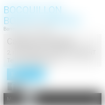
BOCQUILLON
BOESCH GROMEK
Barreau de Haute Marne
Cabinet d'avocats
2, rue du Palais - 52000 CHAUMONT
Tel : 03 25 03 05 62
Contact
MENU
Ouvrir
le