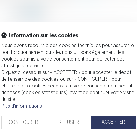
Information sur les cookies
rtie civile !
Nous avons recours à des cookies techniques pour assurer le
bon fonctionnement du site, nous utilisons également des
le : pas d'exonération pour le collatéral pacsé
cookies soumis à votre consentement pour collecter des
 les mesures phares de la loi du 13 juin 2025
statistiques de visite.
ociété : comment évaluer les droits sociaux d’un époux ?
Cliquez ci-dessous sur « ACCEPTER » pour accepter le dépôt
accès à ses e-mails professionnels
de l'ensemble des cookies ou sur « CONFIGURER » pour
choisir quels cookies nécessitant votre consentement seront
éfinitives sont également effacées
déposés (cookies statistiques), avant de continuer votre visite
du site.
r de cassation trace la frontière !
Plus d'informations
 l’effectivité des préconisations du médecin du travail
ries ?
ACCEPTER
CONFIGURER
REFUSER
tre le blanchiment d’argent
pas automatique si c’est le salarié qui décide du fractionnement