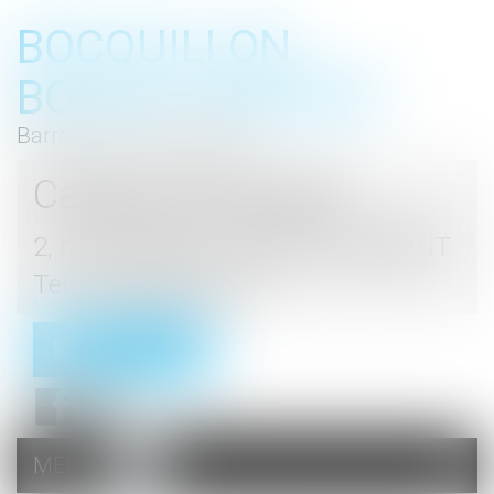
BOCQUILLON
BOESCH GROMEK
Barreau de Haute Marne
Cabinet d'avocats
2, rue du Palais - 52000 CHAUMONT
Tel : 03 25 03 05 62
Contact
MENU
Ouvrir
le