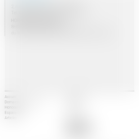
2, rue du Palais - 52000 CHAUMONT
Tel : 03 25 03 05 62 - Fax : 03 25 32 09 10
HORAIRES D'OUVERTURE
8H00 - 12H00 / 13H30 - 17H30
du lundi au vendredi mais vendredi fermeture 16H30
Accueil
Les avocats
Domaines d'intervention
Actus
Honoraires
Contact
Espace client
Liens utiles
Articles