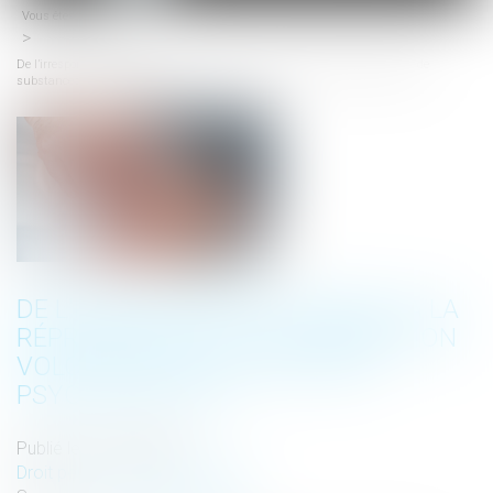
Vous êtes ici :
Accueil
menu
De l’irresponsabilité pénale à la répression de la consommation volontaire de
substances psychoactives
DE L’IRRESPONSABILITÉ PÉNALE À LA
RÉPRESSION DE LA CONSOMMATION
VOLONTAIRE DE SUBSTANCES
PSYCHOACTIVES
Publié le :
31/03/2022
Droit pénal
/
Procédure pénale