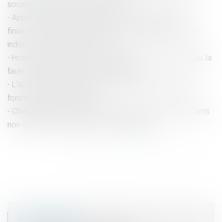
société pendant un arrêt maladie ?
Apport en capital d’un époux séparé de biens pour
financer la part du conjoint lors de l’acquisition d’un bien
indivis : remboursement assuré !
Homicide involontaire : la faute délibérée tombe à l’eau, la
faute caractérisée reste sur le bateau
L’accident en état d’ébriété au volant d’un véhicule de
fonction, une faute grave ?
Changement de régime matrimonial : l’omission d’enfants
non communs n’est pas en soi frauduleuse
<<
<
...
63
64
65
66
67
68
69
...
>
>>
COORDONNÉES