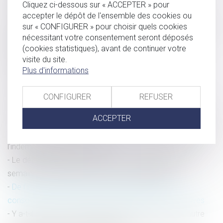
Cliquez ci-dessous sur « ACCEPTER » pour
le droit de l’Union s’oppose à une conservation
accepter le dépôt de l'ensemble des cookies ou
généralisée et indifférenciée des données relatives au trafic
sur « CONFIGURER » pour choisir quels cookies
nécessitant votre consentement seront déposés
et à la localisation afférentes aux communications
(cookies statistiques), avant de continuer votre
électroniques aux fins de la lutte contre les infractions
visite du site.
graves
Plus d'informations
Concubinage
Vers une hausse du Smic début mai
CONFIGURER
REFUSER
Actes racistes et antireligieux : des chiffres en hausse en
ACCEPTER
2021
Quand la contribution aux charges du ménage fait échec à
l’indemnisation d’un concubin
Le délai de prévenance d’un mois s’applique à la 5e
semaine et aux jours de congés conventionnels
De l’irresponsabilité pénale à la répression de la
consommation volontaire de substances psychoactives
Y a-t-il faute si le salarié protégé travaille pour une autre