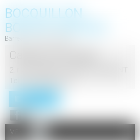
BOCQUILLON
BOESCH GROMEK
Barreau de Haute Marne
Cabinet d'avocats
2, rue du Palais - 52000 CHAUMONT
Tel : 03 25 03 05 62
Contact
MENU
Ouvrir
le