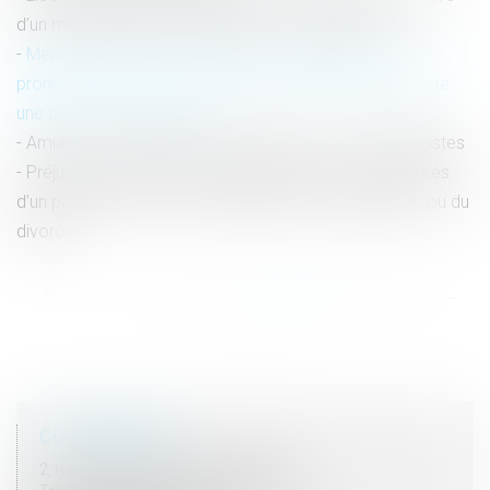
d’un motif étranger à l’alerte pèse sur l’employeur
Même privative de liberté, la peine inférieure à 10 ans
prononcée pour un viol et des violences, aggravés, reste
une peine correctionnelle
Amiante : le préjudice d’anxiété refusé à 122 sidérurgistes
Préjudice économique de l’enfant pour cause de décès
d’un parent et prise en considération de la séparation ou du
divorce
<<
<
...
55
56
57
58
59
60
61
...
>
>>
COORDONNÉES
2, rue du Palais - 52000 CHAUMONT