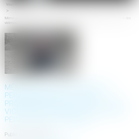
Vous êtes ici :
Accueil
menu
Même privative de liberté, la peine inférieure à 10 ans prononcée pour un viol et des
violences, aggravés, reste une peine correctionnelle
MÊME PRIVATIVE DE LIBERTÉ, LA
PEINE INFÉRIEURE À 10 ANS
PRONONCÉE POUR UN VIOL ET DES
VIOLENCES, AGGRAVÉS, RESTE UNE
PEINE CORRECTIONNELLE
Publié le :
09/02/2023