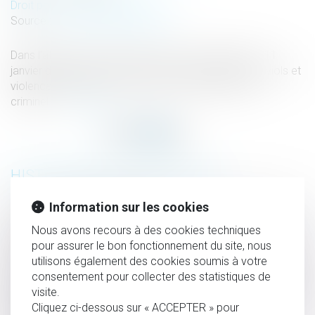
Droit pénal
/
Procédure pénale
Source :
www.lemag-juridique.com
Dans l’affaire portée devant la Cour de cassation le 11
janvier dernier, un homme avait été condamné pour viols et
violences, aggravés, à sept ans d'emprisonnement
criminel...
Lire la suite
HISTORIQUE
Information sur les cookies
Démembrement de propriété
Les violences intrafamiliales non conjugales enregistrées
Nous avons recours à des cookies techniques
pour assurer le bon fonctionnement du site, nous
par les services de sécurité en 2021
utilisons également des cookies soumis à votre
Délit de recours aux services d'une personne exerçant un
consentement pour collecter des statistiques de
travail dissimulé : précisions concernant les attestations de
visite.
régularité de la situation sociale
Cliquez ci-dessous sur « ACCEPTER » pour