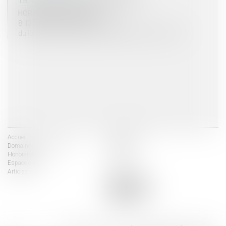
Tel : 03 25 03 05 62 - Fax : 03 25 32 09 10
HORAIRES D'OUVERTURE
8H00 - 12H00 / 13H30 - 17H30
du lundi au vendredi mais vendredi fermeture 16H30
Accueil
Les avocats
Domaines d'intervention
Actus
Honoraires
Contact
Espace client
Liens utiles
Articles