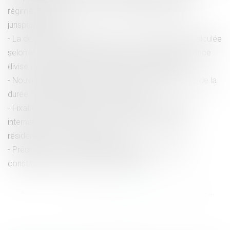
régime santé de son conjoint : nouvelles précisions
jurisprudentielles
La décision qui se prononce sur une récompense calculée
selon le profit subsistant sans fixer la date de jouissance
divise est dépourvue de l’autorité de chose jugée
Nouvelle jurisprudence en matière de dépassement de la
durée de travail et préjudice, que retenir ?
Fixation de la résidence de l’enfant et compétence
internationale du juge en cas de modification de la
résidence en cours de procédure
Précisions sur le trajet dans l’enceinte des locaux
constituant du temps de travail effectif
<<
<
...
48
49
50
51
52
53
54
...
>
>>