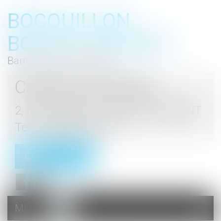
BOCQUILLON
BOESCH GROMEK
Barreau de Haute Marne
Cabinet d'avocats
2, rue du Palais - 52000 CHAUMONT
Tel : 03 25 03 05 62
Contact
MENU
Ouvrir
le