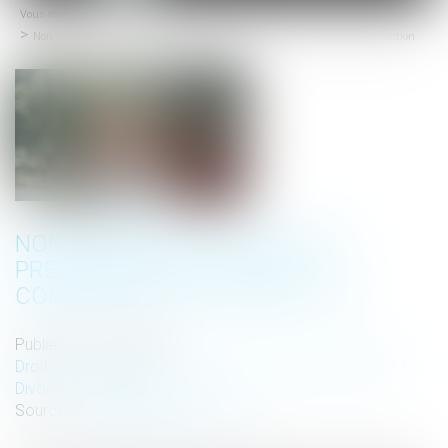
Vous êtes ici :
Accueil
menu
Non-présentation d’enfant : précision sur le lieu de commission de l’infraction
NON-PRÉSENTATION D’ENFANT :
PRÉCISION SUR LE LIEU DE
COMMISSION DE L’INFRACTION
Publié le :
12/07/2023
Droit de la famille, des personnes et de leur patrimoine
/
Divorce et séparation
Source :
www.lemag-juridique.com