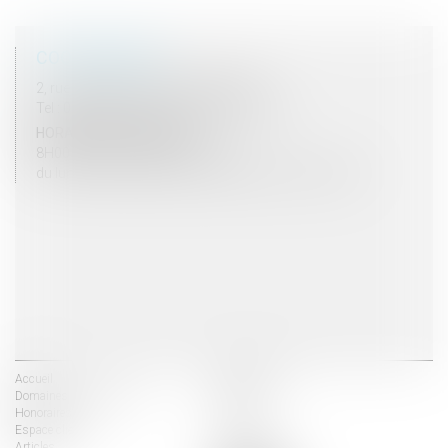
COORDONNÉES
2, rue du Palais - 52000 CHAUMONT
Tel : 03 25 03 05 62 - Fax : 03 25 32 09 10
HORAIRES D'OUVERTURE
8H00 - 12H00 / 13H30 - 17H30
du lundi au vendredi mais vendredi fermeture 16H30
Accueil
Les avocats
Domaines d'intervention
Actus
Honoraires
Contact
Espace client
Liens utiles
Articles