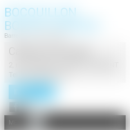
BOCQUILLON
BOESCH GROMEK
Barreau de Haute Marne
Cabinet d'avocats
2, rue du Palais - 52000 CHAUMONT
Tel : 03 25 03 05 62
Contact
MENU
Ouvrir
le