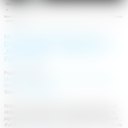
Vous êtes ici :
Accueil
menu
Notre simulateur de calcul d'une pension alimentaire est à jour pour 2017 - Enfants
- Le Particulier
NOTRE SIMULATEUR DE CALCUL
D'UNE PENSION ALIMENTAIRE EST À
JOUR POUR 2017 - ENFANTS - LE
PARTICULIER
Publié le :
18/01/2017
Droit de la famille, des personnes et de leur patrimoine
/
Divorce et séparation
Source :
www.leparticulier.fr
Grâce à notre simulateur de pensions alimentaires, vous
obtenez une indication sur le montant de pension que le
juge peut accorder en 2017 pour l'éducation et l'entretien
d'un enfant, qu'il s'agisse d'une garde alternée, classique ou