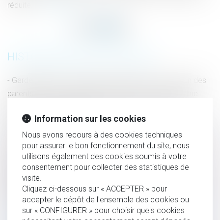
réduite...
Lire la suite
HISTORIQUE
Garde alternée : la pension alimentaire versée par un des
parents n'est pas déductible de son impôt - Fiscalonline
Affaire Vincent Lambert : l’épouse peut être tutrice -
Information sur les cookies
Éditions Francis Lefebvre
La contrainte pénale est désormais une option pour tous
Nous avons recours à des cookies techniques
pour assurer le bon fonctionnement du site, nous
les délits - Affiches Parisiennes
utilisons également des cookies soumis à votre
Les mineurs qui voyagent devront de nouveau avoir une
consentement pour collecter des statistiques de
autorisation de sortie du territoire - Le Figaro
visite.
Restructuration des branches professionnelles : un arrêté
Cliquez ci-dessous sur « ACCEPTER » pour
accepter le dépôt de l'ensemble des cookies ou
« fusionne » 9 conventions collectives - RF SOCIAL
sur « CONFIGURER » pour choisir quels cookies
Notre simulateur de calcul d'une pension alimentaire est à