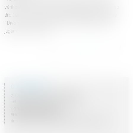
vérification de l'absence d'atteinte disproportionnée au
droit au respect de la vie privée et familiale...| Lexbase
Divorce : il faut rester fidèle entre la séparation et le
jugement | SOS conso
<<
<
...
114
115
116
117
118
119
120
...
>
>>
COORDONNÉES
2, rue du Palais - 52000 CHAUMONT
Tel : 03 25 03 05 62 - Fax : 03 25 32 09 10
HORAIRES D'OUVERTURE
8H00 - 12H00 / 13H30 - 17H30
du lundi au vendredi mais vendredi fermeture 16H30