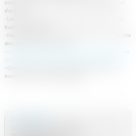
comparution de la victime mineure avant de la dispenser
d’audience !
Les pertes de revenus des parents aidants ne sont pas
toujours indemnisables
Harcèlement sexuel : un salarié peut être victime sans être
directement visé par les propos
Le parent ayant assumé seul les charges peut obtenir une
contribution rétroactive sans détailler chaque dépense !
Ordonnance de protection et audition de l'enfant : une
motivation du refus est indispensable
<<
<
1
2
3
4
5
6
7
...
>
>>
COORDONNÉES
2, rue du Palais - 52000 CHAUMONT
Tel : 03 25 03 05 62 - Fax : 03 25 32 09 10