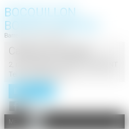
BOCQUILLON
BOESCH GROMEK
Barreau de Haute Marne
Cabinet d'avocats
2, rue du Palais - 52000 CHAUMONT
Tel : 03 25 03 05 62
Contact
MENU
Ouvrir
le