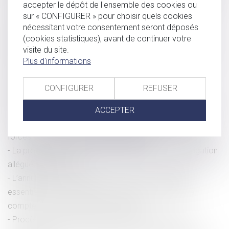
accepter le dépôt de l'ensemble des cookies ou
2026
sur « CONFIGURER » pour choisir quels cookies
Pesée des stupéfiants par les douanes : quelles règles
nécessitant votre consentement seront déposés
(cookies statistiques), avant de continuer votre
appliquer ?
visite du site.
Perte de gains futurs : la victime n'a pas à rechercher un
Plus d'informations
emploi
Fraude à MaPrimeRénov' : sept condamnés pour
CONFIGURER
REFUSER
escroquerie en bande organisée
Affaire Lyhanna : la responsabilité de l’État en question
ACCEPTER
Lutte contre le proxénétisme des mineurs : joindre les
forces pour une prise en charge globale
La protection de la salariée enceinte prime sur l’obligation
alléguée de loyauté
L’annulation du mariage pour erreur sur les qualités
essentielles de son épouse se prescrit en cinq ans à
compter de la célébration du mariage
Procès équitable : les juges doivent rechercher la