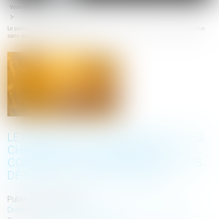
Vous êtes ici :
Accueil
menu
Le parent ayant assumé seul les charges peut obtenir une contribution rétroactive
sans détailler chaque dépense !
LE PARENT AYANT ASSUMÉ SEUL LES
CHARGES PEUT OBTENIR UNE
CONTRIBUTION RÉTROACTIVE SANS
DÉTAILLER CHAQUE DÉPENSE !
Publié le :
09/06/2026
Droit de la famille, des personnes et de leur patrimoine