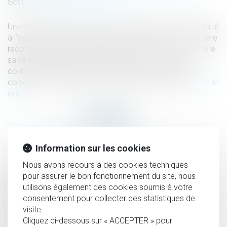
Source :
www.lemag-juridique.com
Une mère assigne un homme en établissement de paternité
à l’égard de ses deux enfants nés en 2014 et 2017. Le père
reconnaît finalement les enfants en 2020. En 2021, la mère
saisit le juge aux affaires familiales afin d'obtenir une
contribution à l'entretien et à l'éducation des enfants, y
compris pour une période antérieure à sa demande...
Lire la
suite
HISTORIQUE
Information sur les cookies
Nous avons recours à des cookies techniques
Instruction en famille sans autorisation : condamnation
pour assurer le bon fonctionnement du site, nous
des parents
utilisons également des cookies soumis à votre
consentement pour collecter des statistiques de
Interdiction de manifester : les limites du pouvoir du juge
visite.
pénal
Cliquez ci-dessous sur « ACCEPTER » pour
Rupture conventionnelle : ce qui change au 1er septembre