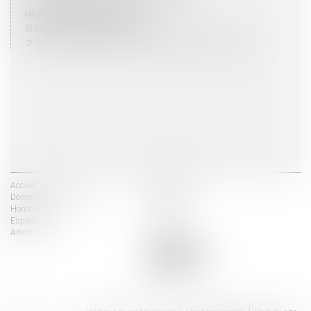
HORAIRES D'OUVERTURE
8H00 - 12H00 / 13H30 - 17H30
du lundi au vendredi mais vendredi fermeture 16H30
Accueil
Les avocats
Domaines d'intervention
Actus
Honoraires
Contact
Espace client
Liens utiles
Articles