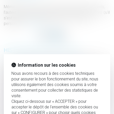
Même si le délit est commis au préjudice de ses parents,
l'auteur d'une escroquerie peut être condamné dès lors qu'il
s'est servi de leur carte bancaire pour son usage
personnel...
Lire la suite
HISTORIQUE
Les propriétaires désormais mieux protégés contre le
Information sur les cookies
squat
Nous avons recours à des cookies techniques
En présence de droits démembrés, la totalité du passif de
pour assurer le bon fonctionnement du site, nous
succession est imputable sur la part du nu-propriétaire
utilisons également des cookies soumis à votre
La pension alimentaire : définition, calcul et obligations
consentement pour collecter des statistiques de
visite.
Le dépassement de la durée hebdomadaire maximale de
Cliquez ci-dessous sur « ACCEPTER » pour
travail du travailleur de nuit calculée sur une période
accepter le dépôt de l'ensemble des cookies ou
quelconque de douze semaines consécutives ouvre, à lui
sur « CONFIGURER » pour choisir quels cookies