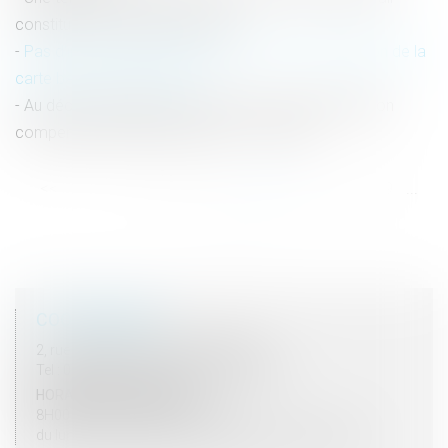
constitue un accident du travail
Pas d'immunité familiale au pénal en cas d'utilisation de la
carte bancaire d'un proche
Au décès du débiteur, quel est le sort de la prestation
compensatoire allouée avant le 1-7-2000 ?
<<
<
...
43
44
45
46
47
48
49
...
>
>>
COORDONNÉES
2, rue du Palais - 52000 CHAUMONT
Tel : 03 25 03 05 62 - Fax : 03 25 32 09 10
HORAIRES D'OUVERTURE
8H00 - 12H00 / 13H30 - 17H30
du lundi au vendredi mais vendredi fermeture 16H30