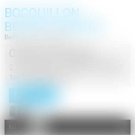
BOCQUILLON
BOESCH GROMEK
Barreau de Haute Marne
Cabinet d'avocats
2, rue du Palais - 52000 CHAUMONT
Tel : 03 25 03 05 62
Contact
MENU
Ouvrir
le