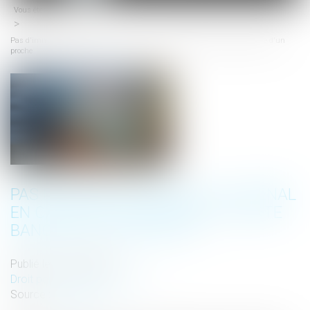
Vous êtes ici :
Accueil
menu
Pas d'immunité familiale au pénal en cas d'utilisation de la carte bancaire d'un
proche
PAS D'IMMUNITÉ FAMILIALE AU PÉNAL
EN CAS D'UTILISATION DE LA CARTE
BANCAIRE D'UN PROCHE
Publié le :
05/10/2023
Droit pénal
/
(NPU) Infraction
Source :
www.efl.fr