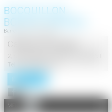
BOCQUILLON
BOESCH GROMEK
Barreau de Haute Marne
Cabinet d'avocats
2, rue du Palais - 52000 CHAUMONT
Tel : 03 25 03 05 62
Contact
MENU
Ouvrir
le