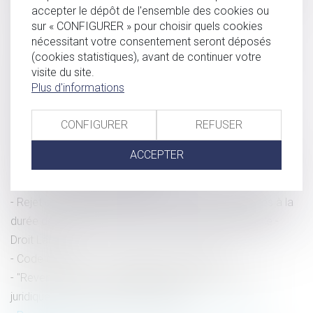
accepter le dépôt de l'ensemble des cookies ou
le terrorisme
sur « CONFIGURER » pour choisir quels cookies
Législation du travail : 12 idées d'assouplissement
nécessitant votre consentement seront déposés
Si le majeur sous tutelle décide de comparaître sans
(cookies statistiques), avant de continuer votre
l’assistance d’un avocat - La Gazette du Palais
visite du site.
Plus d'informations
Les magistrats vent debout contre la réforme de la
procédure pénale
CONFIGURER
REFUSER
Forum Famille Dalloz » Retour sur les EGDF2016 : du
nouveau sur l’article 267 du code civil
ACCEPTER
Conclusion d’un CDD étranger à la gestion courante sans
l’aval de l’administrateur judiciaire
Rejet d'une QPC portant sur les dispositions relatives à la
durée de la détention provisoire en matière délictuelle -
Droit Lamy
Code du travail : c’est parti pour la réforme
"Revenge porn" : cet amendement comble un vide
juridique. Il protège enfin les victimes