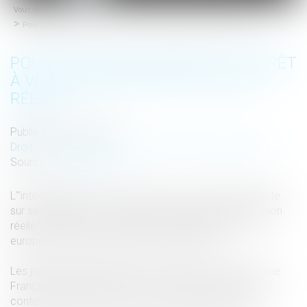
Vous êtes ici :
Accueil
menu
Pour la CEDH, un enfant a intérêt à voir reconnue sa "filiation réelle"
POUR LA CEDH, UN ENFANT A INTÉRÊT
À VOIR RECONNUE SA "FILIATION
RÉELLE"
Publié le :
26/01/2016
Droit de la famille, des personnes et de leur patrimoine
Source :
www.lepoint.fr
L'"intérêt supérieur" d'un enfant est de "connaître la vérité
sur ses origines" et que la justice reconnaisse sa "filiation
réelle", même contre son gré, a estimé jeudi la Cour
européenne des droits de l'homme (CEDH).
Les juges européens avaient été saisis du cas d'un jeune
Français aujourd'hui âgé de 19 ans, Aloïs Mandet, qui
contestait sa filiation, telle qu'elle apparaît à l'état-civil.