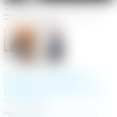
Vous êtes ici :
Accueil
menu
Préjudice économique de l’enfant pour cause de décès d’un parent et prise en
considération de la séparation ou du divorce
PRÉJUDICE ÉCONOMIQUE DE
L’ENFANT POUR CAUSE DE DÉCÈS
D’UN PARENT ET PRISE EN
CONSIDÉRATION DE LA SÉPARATION
OU DU DIVORCE
Publié le :
08/02/2023