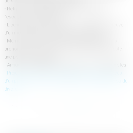
tiers et lieux d’installation du dispositif
Retrait de l’autorité parentale pour participation à
l’escalade du conflit familial
Licenciement du lanceur d’alerte : la charge de la preuve
d’un motif étranger à l’alerte pèse sur l’employeur
Même privative de liberté, la peine inférieure à 10 ans
prononcée pour un viol et des violences, aggravés, reste
une peine correctionnelle
Amiante : le préjudice d’anxiété refusé à 122 sidérurgistes
Préjudice économique de l’enfant pour cause de décès
d’un parent et prise en considération de la séparation ou du
divorce
<<
<
...
55
56
57
58
59
60
61
...
>
>>