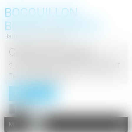
BOCQUILLON
BOESCH GROMEK
Barreau de Haute Marne
Cabinet d'avocats
2, rue du Palais - 52000 CHAUMONT
Tel : 03 25 03 05 62
Contact
MENU
Ouvrir
le