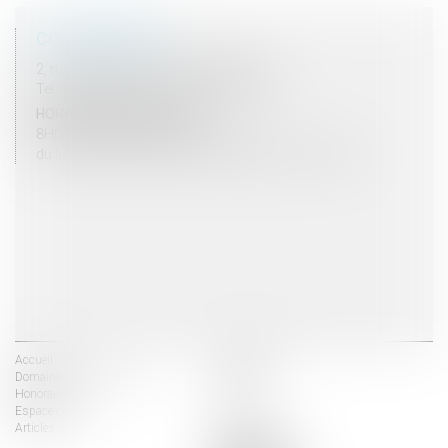
COORDONNÉES
2, rue du Palais - 52000 CHAUMONT
Tel : 03 25 03 05 62 - Fax : 03 25 32 09 10
HORAIRES D'OUVERTURE
8H00 - 12H00 / 13H30 - 17H30
du lundi au vendredi mais vendredi fermeture 16H30
Accueil
Les avocats
Domaines d'intervention
Actus
Honoraires
Contact
Espace client
Liens utiles
Articles