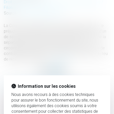
Droit de la famille, des personnes et de leur patrimoine
/
Filiation
Source :
www.lemag-juridique.com
La Cour de cassation a jugé le 19 janvier dernier, que « le
préjudice économique d'un enfant résultant du décès d'un
de ses parents doit être évalué sans tenir compte ni de la
séparation ou du divorce de ces derniers, ces
circonstances étant sans incidence sur leur obligation de
contribuer à l'entretien et à l'éducation de l'enfant, ni du lieu
de résidence de celui-ci »...
Lire la suite
HISTORIQUE
Information sur les cookies
Nous avons recours à des cookies techniques
Démembrement de propriété
pour assurer le bon fonctionnement du site, nous
Les violences intrafamiliales non conjugales enregistrées
utilisons également des cookies soumis à votre
consentement pour collecter des statistiques de
par les services de sécurité en 2021