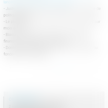
lancement d’une campagne d’information
Justice environnementale : publication de la circulaire de
politique pénale
Le plafond de la sécurité sociale est porté à 3 864 € par
mois en 2024
Blanchiment d’argent : précisions sur les préjudices
financiers et d’image des parties civiles
Dommages et intérêts en cas de divorce : attention au
fondement de la demande !
<<
<
...
41
42
43
44
45
46
47
...
>
>>
COORDONNÉES
2, rue du Palais - 52000 CHAUMONT