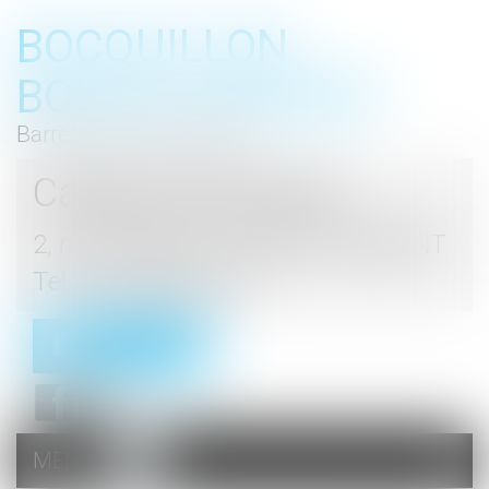
BOCQUILLON
BOESCH GROMEK
Barreau de Haute Marne
Cabinet d'avocats
2, rue du Palais - 52000 CHAUMONT
Tel : 03 25 03 05 62
Contact
MENU
Ouvrir
le