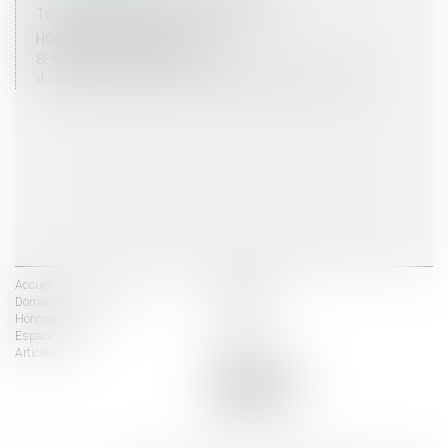
Tel : 03 25 03 05 62 - Fax : 03 25 32 09 10
HORAIRES D'OUVERTURE
8H00 - 12H00 / 13H30 - 17H30
du lundi au vendredi mais vendredi fermeture 16H30
Accueil
Les avocats
Domaines d'intervention
Actus
Honoraires
Contact
Espace client
Liens utiles
Articles