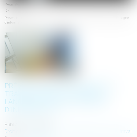
Vous êtes ici :
Accueil
menu
Prévention des accidents du travail graves et mortels : lancement d’une campagne
d’information
PRÉVENTION DES ACCIDENTS DU
TRAVAIL GRAVES ET MORTELS :
LANCEMENT D’UNE CAMPAGNE
D’INFORMATION
Publié le :
10/11/2023
Droit du travail - Salariés
/
Responsabilité accident du travail