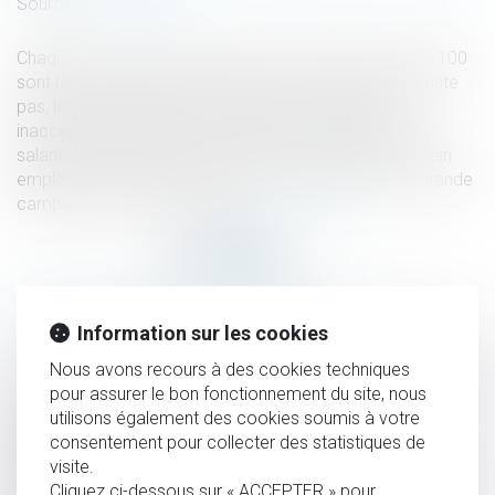
Source :
www.ameli.fr
Chaque jour, 2 personnes meurent au travail et plus de 100
sont blessées gravement. Même si le risque zéro n’existe
pas, les accidents graves et mortels au travail sont
inacceptables. Afin de sensibiliser les entreprises, les
salariés et le grand public, le ministère du Travail, du plein
emploi et de l’insertion a lancé le 25 septembre une grande
campagne de communication...
Lire la suite
HISTORIQUE
Information sur les cookies
Nous avons recours à des cookies techniques
QPC : destruction des échantillons de produits stupéfiants
pour assurer le bon fonctionnement du site, nous
Violences conjugales : 244.000 victimes en 2022, en
utilisons également des cookies soumis à votre
hausse de 15% sur un an
consentement pour collecter des statistiques de
Rappel de la prééminence du principe de l’autorité de la
visite.
Cliquez ci-dessous sur « ACCEPTER » pour
chose jugée