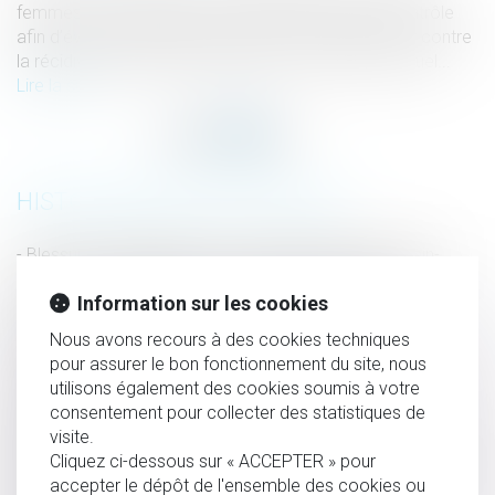
femmes ont constitué une mission conjointe de contrôle
afin d’évaluer l’efficacité des mesures visant à lutter contre
la récidive des auteurs d’infractions à caractère sexuel...
Lire la suite
HISTORIQUE
Blessures involontaires sur un salarié en prêt de main-
d’œuvre et obligation de sécurité de l’employeur : les
Information sur les cookies
exigences de motivation des peines en matière
Nous avons recours à des cookies techniques
correctionnelle
pour assurer le bon fonctionnement du site, nous
Plans de sécurité : la maintenance sort de l'ombre !
utilisons également des cookies soumis à votre
Testament international : les limites du recours à un
consentement pour collecter des statistiques de
interprète non assermenté
visite.
Cliquez ci-dessous sur « ACCEPTER » pour
Lutte contre le blanchiment de capitaux et le financement
accepter le dépôt de l'ensemble des cookies ou
du terrorisme