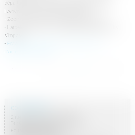
départage dans les offres de reclassement prive le
licenciement de cause réelle et sérieuse
Zoom sur les limites de la détention provisoire
Harcèlement moral : une évaluation globale des faits
s’impose
Prévention de la récidive en matière de viol et
d'agressions sexuelles
<<
<
...
19
20
21
22
23
24
25
...
>
>>
COORDONNÉES
2, rue du Palais - 52000 CHAUMONT
Tel : 03 25 03 05 62 - Fax : 03 25 32 09 10
HORAIRES D'OUVERTURE