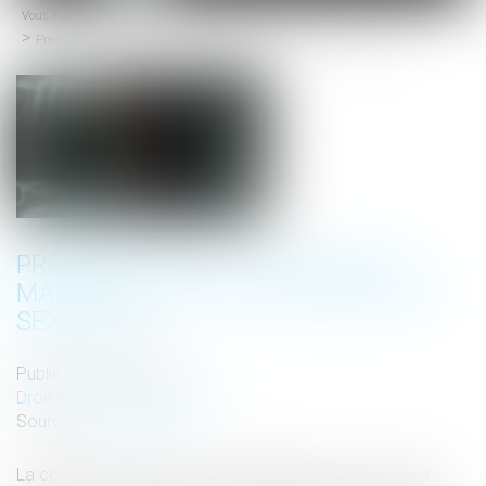
Vous êtes ici :
Accueil
menu
Prévention de la récidive en matière de viol et d'agressions sexuelles
PRÉVENTION DE LA RÉCIDIVE EN
MATIÈRE DE VIOL ET D'AGRESSIONS
SEXUELLES
Publié le :
13/01/2025
Droit pénal
/
(NPU) Infraction
Source :
www.senat.fr
La commission des lois et la délégation aux droits des