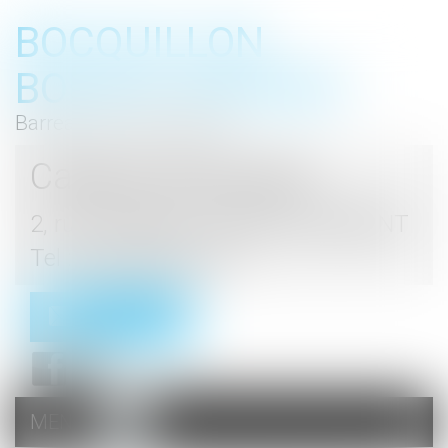
BOCQUILLON
BOESCH GROMEK
Barreau de Haute Marne
Cabinet d'avocats
2, rue du Palais - 52000 CHAUMONT
Tel : 03 25 03 05 62
Contact
MENU
Ouvrir
le