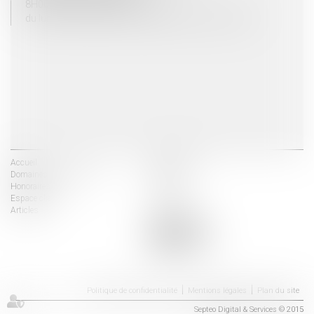
8H00 - 12H00 / 13H30 - 17H30
du lundi au vendredi mais vendredi fermeture 16H30
Accueil
Les avocats
Domaines d'intervention
Actus
Honoraires
Contact
Espace client
Liens utiles
Articles
Politique de confidentialité
Mentions légales
Plan du site
Septeo Digital & Services © 2015