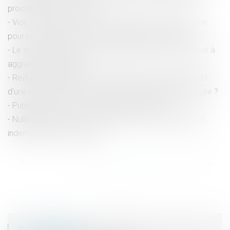
procréation : QPC rejetée
Viol, consentement : vers une première loi européenne
pour lutter contre les violences faites aux femmes
Le seul appel du prévenu n’autorise pas la Cour d’appel à
aggraver sa situation
Redressement URSSAF dans plusieurs établissements
d’une même société : quid de l’autorité de la chose jugée ?
Publication de la loi sur les dérives sectaires
Nullité de la rupture du contrat de travail : réintégration,
indemnisation ou les deux ?
<<
<
...
32
33
34
35
36
37
38
...
>
>>
COORDONNÉES