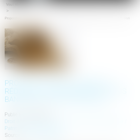
Vous êtes ici :
Accueil
menu
Proposition de loi visant à réduire et à encadrer les frais bancaires sur succession
PROPOSITION DE LOI VISANT À
RÉDUIRE ET À ENCADRER LES FRAIS
BANCAIRES SUR SUCCESSION
Publié le :
03/06/2024
Droit de la famille, des personnes et de leur patrimoine
/
Patrimoine et succession
Source :
www.vie-publique.fr