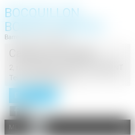
BOCQUILLON
BOESCH GROMEK
Barreau de Haute Marne
Cabinet d'avocats
2, rue du Palais - 52000 CHAUMONT
Tel : 03 25 03 05 62
Contact
MENU
Ouvrir
le