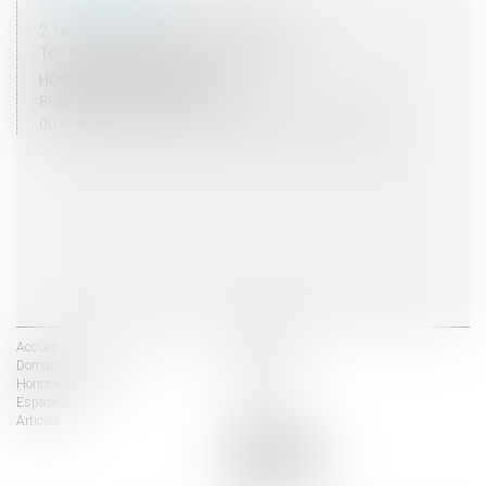
2, rue du Palais - 52000 CHAUMONT
Tel : 03 25 03 05 62 - Fax : 03 25 32 09 10
HORAIRES D'OUVERTURE
8H00 - 12H00 / 13H30 - 17H30
du lundi au vendredi mais vendredi fermeture 16H30
Accueil
Les avocats
Domaines d'intervention
Actus
Honoraires
Contact
Espace client
Liens utiles
Articles