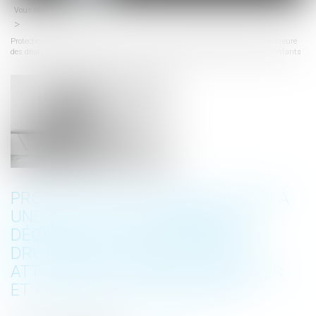
Vous êtes ici :
Accueil
menu
Protection de l’enfance : face à une situation extrêmement dégradée, la Défenseure
des droits dénonce de graves atteintes à l’intérêt supérieur et aux droits des enfants
PROTECTION DE L’ENFANCE : FACE À
UNE SITUATION EXTRÊMEMENT
DÉGRADÉE, LA DÉFENSEURE DES
DROITS DÉNONCE DE GRAVES
ATTEINTES À L’INTÉRÊT SUPÉRIEUR
ET AUX DROITS DES ENFANTS