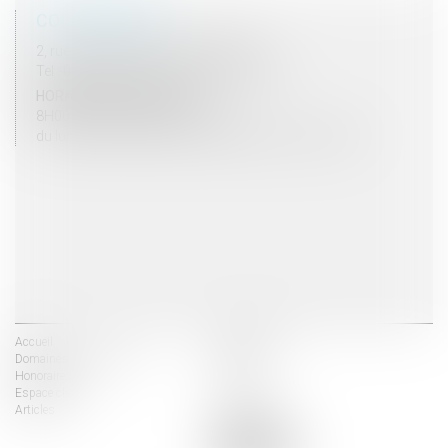
COORDONNÉES
2, rue du Palais - 52000 CHAUMONT
Tel : 03 25 03 05 62 - Fax : 03 25 32 09 10
HORAIRES D'OUVERTURE
8H00 - 12H00 / 13H30 - 17H30
du lundi au vendredi mais vendredi fermeture 16H30
Accueil
Les avocats
Domaines d'intervention
Actus
Honoraires
Contact
Espace client
Liens utiles
Articles