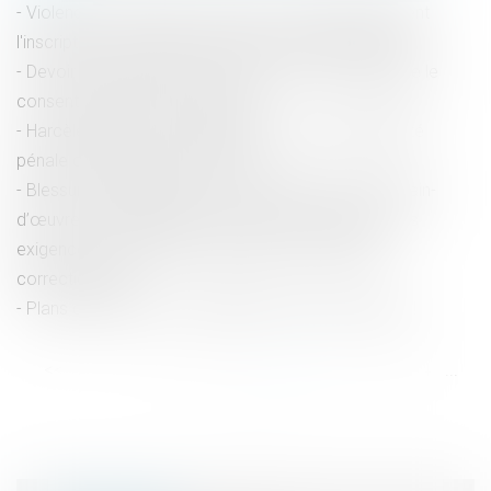
Violences sexuelles et sexistes : les députés valident
l'inscription du 'contrôle coercitif' dans le droit pénal
Devoir conjugal et liberté sexuelle : la CEDH protège le
consentement dans le mariage
Harcèlement moral institutionnel : une responsabilité
pénale des dirigeants confirmée
Blessures involontaires sur un salarié en prêt de main-
d’œuvre et obligation de sécurité de l’employeur : les
exigences de motivation des peines en matière
correctionnelle
Plans de sécurité : la maintenance sort de l'ombre !
<<
<
...
18
19
20
21
22
23
24
...
>
>>