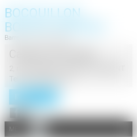
BOCQUILLON
BOESCH GROMEK
Barreau de Haute Marne
Cabinet d'avocats
2, rue du Palais - 52000 CHAUMONT
Tel : 03 25 03 05 62
Contact
MENU
Ouvrir
le