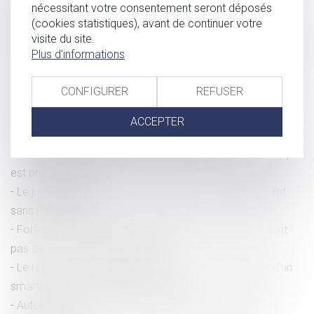
résidence habituelle
nécessitant votre consentement seront déposés
Affaire dite « de la chaufferie de La Défense » -
(cookies statistiques), avant de continuer votre
visite du site.
Conséquences du dépassement du délai raisonnable d’une
Plus d'informations
procédure pénale
Epoux communs en bien et vente d’un bien immobilier :
CONFIGURER
REFUSER
l'exonération de la résidence principale s'apprécie pour
chacun des époux
ACCEPTER
Temps de travail effectif du salarié itinérant
Le recueil de preuves par drone n'est pas prohibé tant qu'il
est proportionné
Le juge peut-il limiter le droit de visite et d'hébergement
sans motif grave ?
Forfait jours : les heures travaillées le dimanche ne sont
pas des heures supplémentaires
Le refus de communiquer le code de déverrouillage d'un
smartphone peut constituer un délit !
Autonomie du régime matrimonial et de la prestation