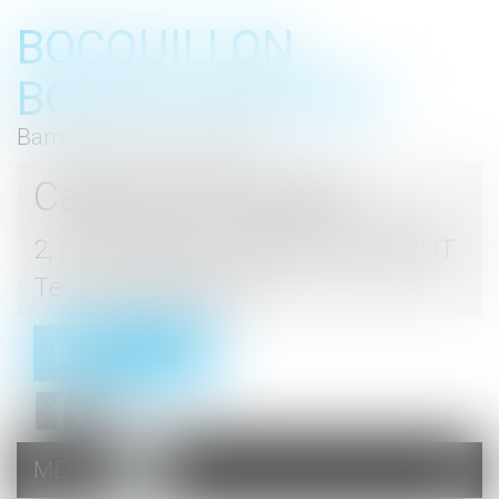
BOCQUILLON
BOESCH GROMEK
Barreau de Haute Marne
Cabinet d'avocats
2, rue du Palais - 52000 CHAUMONT
Tel : 03 25 03 05 62
Contact
MENU
Ouvrir
le