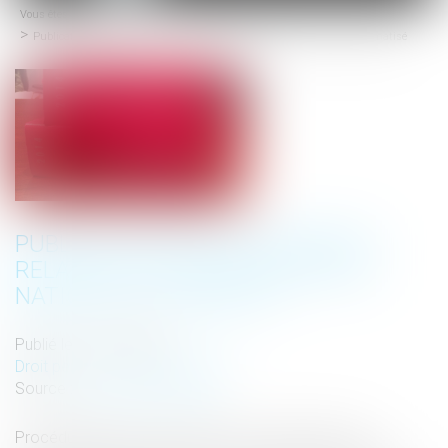
Vous êtes ici :
Accueil
menu
Publication de l'ordonnance relative au casier judiciaire national automatisé
PUBLICATION DE L'ORDONNANCE
RELATIVE AU CASIER JUDICIAIRE
NATIONAL AUTOMATISÉ
Publié le :
15/12/2022
Droit pénal
/
Procédure pénale
Source :
www.actu-juridique.fr
Procédure pénale : L’ordonnance n° 2022-1524 du