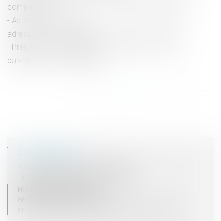
compensatoire
Astreinte ou permanence ? Un important message
adressé aux juges du fond
Précisions sur la pratique de délégation d’autorité
parentale en vue d’adoption
<<
<
...
57
58
59
60
61
62
63
...
>
>>
COORDONNÉES
2, rue du Palais - 52000 CHAUMONT
Tel : 03 25 03 05 62 - Fax : 03 25 32 09 10
HORAIRES D'OUVERTURE
8H00 - 12H00 / 13H30 - 17H30
du lundi au vendredi mais vendredi fermeture 16H30