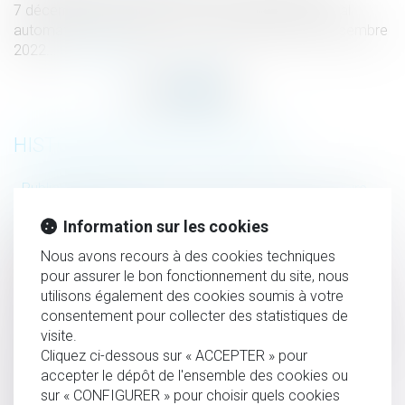
7 décembre 2022 relative au casier judiciaire national
automatisé a été publiée au Journal officiel du 8 décembre
2022...
Lire la suite
HISTORIQUE
Publication de l'ordonnance relative au casier judiciaire
national automatisé
Information sur les cookies
Quelle effet pour la procédure d'appel sur la filiation
Nous avons recours à des cookies techniques
contestée ?
pour assurer le bon fonctionnement du site, nous
Le cadre qui désapprouve les valeurs de l’entreprise
utilisons également des cookies soumis à votre
exerce sa liberté d’opinion
consentement pour collecter des statistiques de
Le temps de trajet des salariés itinérants peut désormais
visite.
Cliquez ci-dessous sur « ACCEPTER » pour
être qualifié de temps de travail effectif
accepter le dépôt de l'ensemble des cookies ou
Compétence en matière matrimoniale : notion de
sur « CONFIGURER » pour choisir quels cookies