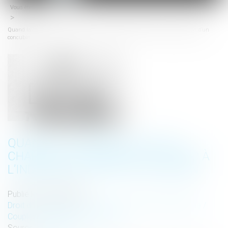
Vous êtes ici :
Accueil
menu
Quand la contribution aux charges du ménage fait échec à l’indemnisation d’un
concubin
QUAND LA CONTRIBUTION AUX
CHARGES DU MÉNAGE FAIT ÉCHEC À
L’INDEMNISATION D’UN CONCUBIN
Publié le :
06/04/2022
Droit de la famille, des personnes et de leur patrimoine
/
Couples et régime matrimoniaux
Source :
www.efl.fr