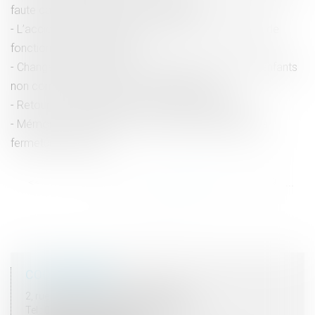
faute caractérisée reste sur le bateau
L’accident en état d’ébriété au volant d’un véhicule de
fonction, une faute grave ?
Changement de régime matrimonial : l’omission d’enfants
non communs n’est pas en soi frauduleuse
Retour en entreprise après l’arrivée d’un enfant
Mémoire de l’avocat par voie électronique après la
fermeture du greffe
<<
<
...
63
64
65
66
67
68
69
...
>
>>
COORDONNÉES
2, rue du Palais - 52000 CHAUMONT
Tel : 03 25 03 05 62 - Fax : 03 25 32 09 10