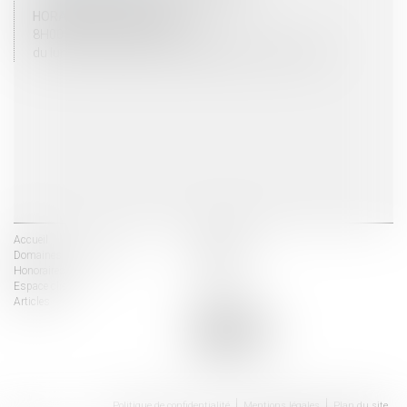
HORAIRES D'OUVERTURE
8H00 - 12H00 / 13H30 - 17H30
du lundi au vendredi mais vendredi fermeture 16H30
Accueil
Les avocats
Domaines d'intervention
Actus
Honoraires
Contact
Espace client
Liens utiles
Articles
Politique de confidentialité
Mentions légales
Plan du site