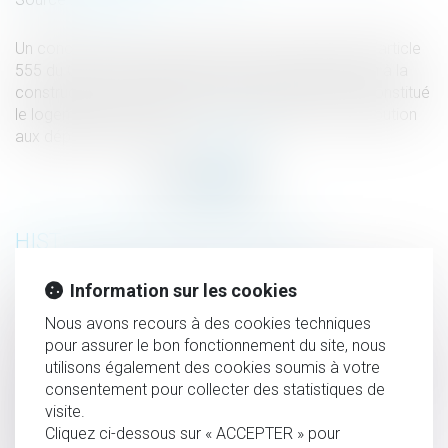
Un concubin ne peut pas être indemnisé au titre de l’article
555 du Code civil sans rechercher si sa participation à la
construction de la maison de sa compagne, qui a constitué
le logement de la famille, ne relève pas de sa contribution
aux dépenses de la vie …
Lire la suite
HISTORIQUE
Alcool interdit en entreprise : quelle marge de manœuvre
Information sur les cookies
pour l’employeur ?
Nous avons recours à des cookies techniques
le droit de l’Union s’oppose à une conservation
pour assurer le bon fonctionnement du site, nous
utilisons également des cookies soumis à votre
généralisée et indifférenciée des données relatives au trafic
consentement pour collecter des statistiques de
et à la localisation afférentes aux communications
visite.
électroniques aux fins de la lutte contre les infractions
Cliquez ci-dessous sur « ACCEPTER » pour