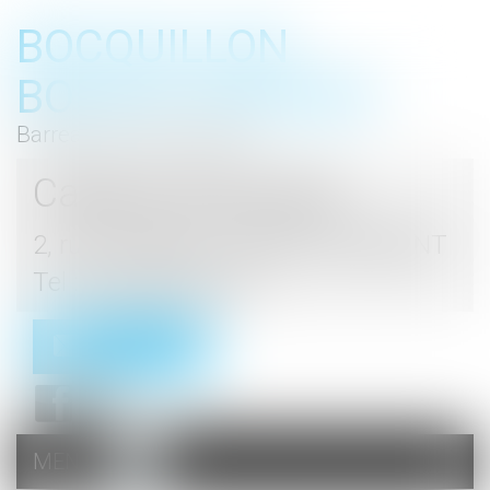
BOCQUILLON
BOESCH GROMEK
Barreau de Haute Marne
Cabinet d'avocats
2, rue du Palais - 52000 CHAUMONT
Tel : 03 25 03 05 62
Contact
MENU
Ouvrir
le