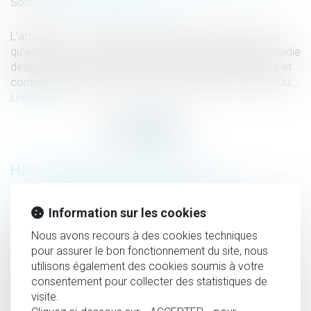
Source :
www.lemag-juridique.com
L’article L. 461-1 du Code de la sécurité sociale énonce
qu’est est présumée d'origine professionnelle toute maladie
désignée dans un tableau de maladies professionnelles et
contractée dans les conditions mentionnées à ce tableau...
Lire la suite
HISTORIQUE
La reconnaissance de la faute inexcusable de l’employeur
Information sur les cookies
en cas de maladies professionnelles
Nous avons recours à des cookies techniques
Proposition de loi visant à mieux protéger et
pour assurer le bon fonctionnement du site, nous
accompagner les enfants victimes et covictimes de
utilisons également des cookies soumis à votre
violences intrafamiliales
consentement pour collecter des statistiques de
visite.
Salarié expatrié : précisions sur les indemnités relatives au