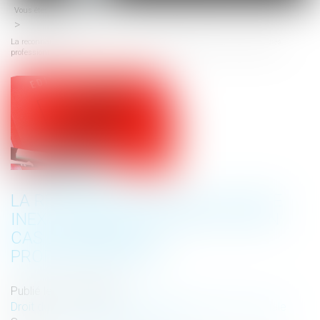
Vous êtes ici :
Accueil
menu
La reconnaissance de la faute inexcusable de l’employeur en cas de maladies
professionnelles
LA RECONNAISSANCE DE LA FAUTE
INEXCUSABLE DE L’EMPLOYEUR EN
CAS DE MALADIES
PROFESSIONNELLES
Publié le :
20/03/2024
Droit du travail - Salariés
/
Droit de la protection sociale