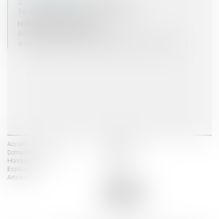
2, rue du Palais - 52000 CHAUMONT
Tel : 03 25 03 05 62 - Fax : 03 25 32 09 10
HORAIRES D'OUVERTURE
8H00 - 12H00 / 13H30 - 17H30
du lundi au vendredi mais vendredi fermeture 16H30
Accueil
Les avocats
Domaines d'intervention
Actus
Honoraires
Contact
Espace client
Liens utiles
Articles