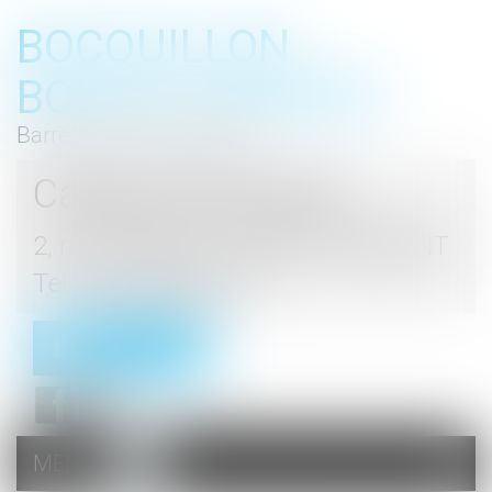
BOCQUILLON
BOESCH GROMEK
Barreau de Haute Marne
Cabinet d'avocats
2, rue du Palais - 52000 CHAUMONT
Tel : 03 25 03 05 62
Contact
MENU
Ouvrir
le