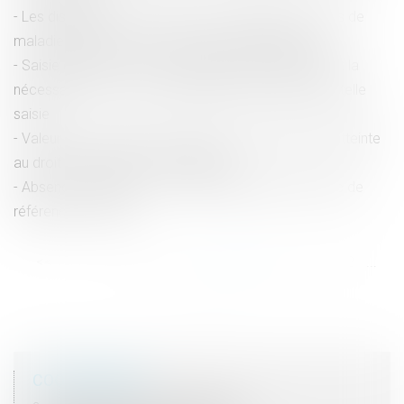
Les dispositions sur le droit à congés payés en cas de
maladie passent le cap du Conseil constitutionnel
Saisie de biens et non assentiment de la personne : la
nécessaire preuve d’un grief justifiant la nullité d’une telle
saisie
Valeur du nouveau bien subrogé au bien aliéné et atteinte
au droit de propriété : QPC rejetée
Absence du salarié : comment déterminer les Smic de
référence en 2024 ?
<<
<
...
36
37
38
39
40
41
42
...
>
>>
COORDONNÉES