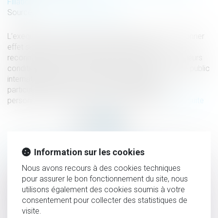
Filiation
Source :
www.lemag-juridique.com
L’exequatur d’une décision étrangère permet de lui donner
effet sur le territoire français. Toutefois, cette
reconnaissance est subordonnée au respect de plusieurs
conditions, dont la conformité de la décision à l’ordre public
international français. Ce contrôle s’applique
particulièrement aux jugements relatifs à l’état des
personnes, tels que les décisions d’adoption...
Lire la suite
HISTORIQUE
Information sur les cookies
Nous avons recours à des cookies techniques
Évolution des facultés contributives des parents pour le
pour assurer le bon fonctionnement du site, nous
paiement de la pension alimentaire
utilisons également des cookies soumis à votre
consentement pour collecter des statistiques de
Plafond de sécurité sociale pour 2025 : l’arrêté est publié
visite.
au JO