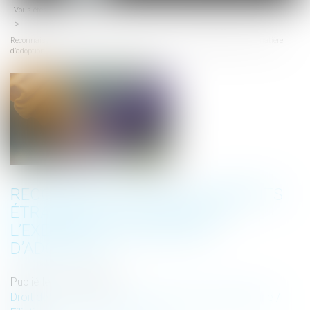
Vous êtes ici :
Accueil
menu
Reconnaissance des jugements étrangers : les limites de l’exequatur en matière
d’adoption
RECONNAISSANCE DES JUGEMENTS
ÉTRANGERS : LES LIMITES DE
L’EXEQUATUR EN MATIÈRE
D’ADOPTION
Publié le :
31/12/2024
Droit de la famille, des personnes et de leur patrimoine
/