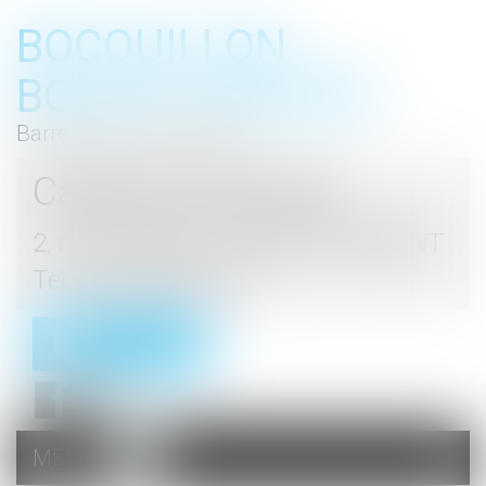
BOCQUILLON
BOESCH GROMEK
Barreau de Haute Marne
Cabinet d'avocats
2, rue du Palais - 52000 CHAUMONT
Tel : 03 25 03 05 62
Contact
MENU
Ouvrir
le