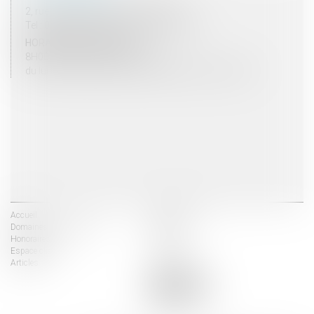
2, rue du Palais - 52000 CHAUMONT
Tel : 03 25 03 05 62 - Fax : 03 25 32 09 10
HORAIRES D'OUVERTURE
8H00 - 12H00 / 13H30 - 17H30
du lundi au vendredi mais vendredi fermeture 16H30
Accueil
Les avocats
Domaines d'intervention
Actus
Honoraires
Contact
Espace client
Liens utiles
Articles