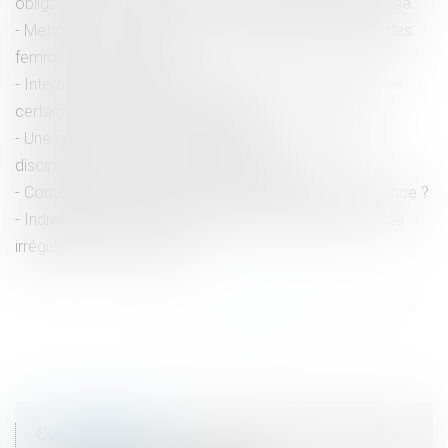
obligations et sanctions liées aux déclarations d’adresse
Mettre fin aux violences et discriminations à l'égard des
femmes LBQ en Europe
Interdiction aux établissements bancaires de prélever
certains frais lors des successions
Une nouvelle procédure alternative aux poursuites
disciplinaires pour les majeurs détenus !
Corruption de basse intensité : quelle situation en France ?
Indivision et absence de renvoi précis aux pièces : une
irrégularité sans sanction ?
<<
<
...
20
21
22
23
24
25
26
...
>
>>
COORDONNÉES