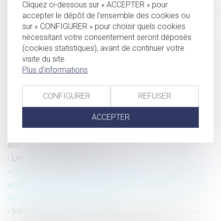
Cliquez ci-dessous sur « ACCEPTER » pour
Violences conjugales : le dépôt de plainte étendu à tous
accepter le dépôt de l'ensemble des cookies ou
les hôpitaux de l'AP-HP
sur « CONFIGURER » pour choisir quels cookies
nécessitant votre consentement seront déposés
Les propriétaires désormais mieux protégés contre le
(cookies statistiques), avant de continuer votre
squat
visite du site.
En présence de droits démembrés, la totalité du passif de
Plus d'informations
succession est imputable sur la part du nu-propriétaire
La pension alimentaire : définition, calcul et obligations
CONFIGURER
REFUSER
Le dépassement de la durée hebdomadaire maximale de
ACCEPTER
travail du travailleur de nuit calculée sur une période
quelconque de douze semaines consécutives ouvre, à lui
seul, droit à la réparation
Les violences sexistes en France
La rente ou l’indemnité en capital versé à la victime d’un
accident de travail ou d’une maladie professionnelle ne
répare pas le déficit fonctionnel
Information judiciaire en matière criminelle : fixation du