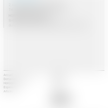
2, rue du Palais - 52000 CHAUMONT
Tel : 03 25 03 05 62 - Fax : 03 25 32 09 10
HORAIRES D'OUVERTURE
8H00 - 12H00 / 13H30 - 17H30
du lundi au vendredi mais vendredi fermeture 16H30
Accueil
Les avocats
Domaines d'intervention
Actus
Honoraires
Contact
Espace client
Liens utiles
Articles