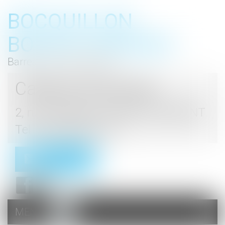
BOCQUILLON
BOESCH GROMEK
Barreau de Haute Marne
Cabinet d'avocats
2, rue du Palais - 52000 CHAUMONT
Tel : 03 25 03 05 62
Contact
MENU
Ouvrir
le