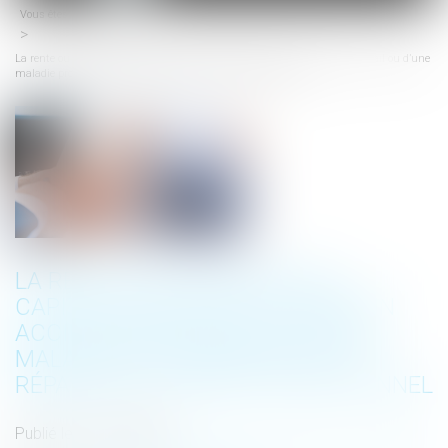
Vous êtes ici :
Accueil
menu
La rente ou l’indemnité en capital versé à la victime d’un accident de travail ou d’une
maladie professionnelle ne répare pas le déficit fonctionnel
LA RENTE OU L’INDEMNITÉ EN
CAPITAL VERSÉ À LA VICTIME D’UN
ACCIDENT DE TRAVAIL OU D’UNE
MALADIE PROFESSIONNELLE NE
RÉPARE PAS LE DÉFICIT FONCTIONNEL
Publié le :
13/10/2023