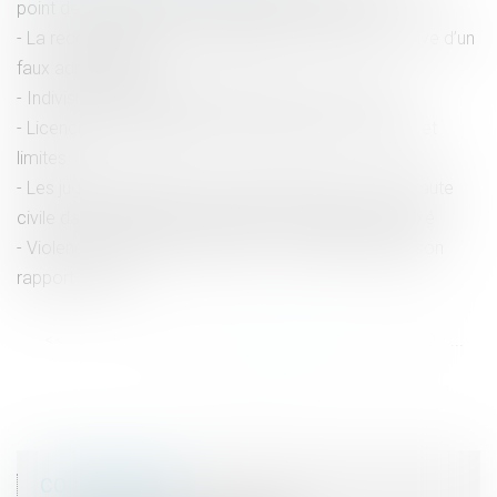
point de départ du délai de détention provisoire
La reconnaissance de paternité n’est pas constitutive d’un
faux administratif
Indivision et dépense personnelle : mise au clair
Licenciement postérieur à une naissance : principe et
limites
Les juges d’appel doivent vérifier l’existence de la faute
civile dans les faits pour lesquels le prévenu est relaxé
Violence à l’égard des femmes : le GREVIO publie son
rapport annuel
<<
<
...
43
44
45
46
47
48
49
...
>
>>
COORDONNÉES