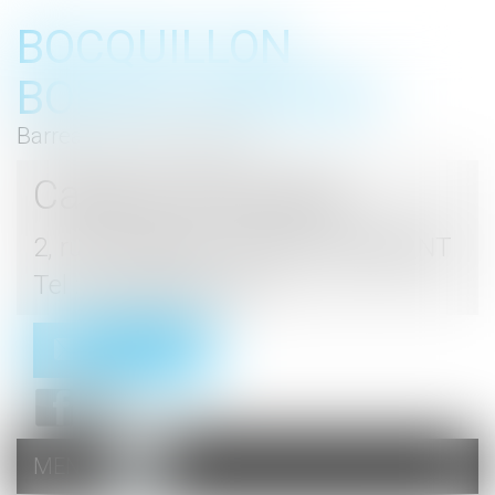
BOCQUILLON
BOESCH GROMEK
Barreau de Haute Marne
Cabinet d'avocats
2, rue du Palais - 52000 CHAUMONT
Tel : 03 25 03 05 62
Contact
MENU
Ouvrir
le