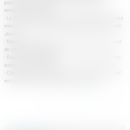
payées mais non travaillées n'ouvrent pas droit à
remboursement de frais
Le projet de loi Schiappa : protection supplémentaire des
mineurs et lutte contre les agissements sexistes | Le Petit
Juriste
Mariage homosexuel: le conjoint d'un Européen a le droit
de séjour partout dans l'UE
Rupture conventionnelle nulle : le salarié doit restituer les
sommes - Éditions Tissot
Changer de nom de famille pour un motif d’ordre affectif
est parfois possible - Éditions Francis Lefebvre
<<
<
...
101
102
103
104
105
106
107
...
>
>>