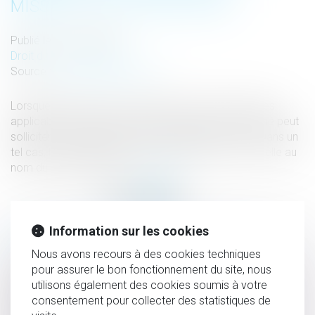
MISSION? - ÉDITIONS TISSOT
Publié le :
17/07/2018
Droit du travail - Salariés
Source :
www2.editions-tissot.fr
Lorsque l’employeur ne respecte pas certaines règles
applicables au contrat de travail temporaire, le salarié peut
solliciter la requalification de cette relation en CDI. Dans un
tel cas, la poursuite du contrat de travail s’impose-t-elle au
nom du droit à l’emploi ?
Lire la suite
Information sur les cookies
HISTORIQUE
Nous avons recours à des cookies techniques
pour assurer le bon fonctionnement du site, nous
Soustraction aux obligations parentales et motivation de
utilisons également des cookies soumis à votre
la peine correctionnelle
consentement pour collecter des statistiques de
Cumul d’emplois : le salarié doit vous donner les éléments