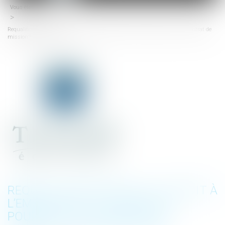
Vous êtes ici :
Accueil
menu
Requalification en CDI : le droit à l’emploi peut-il justifier la poursuite du contrat de
mission? - Éditions Tissot
REQUALIFICATION EN CDI : LE DROIT À
L’EMPLOI PEUT-IL JUSTIFIER LA
POURSUITE DU CONTRAT DE