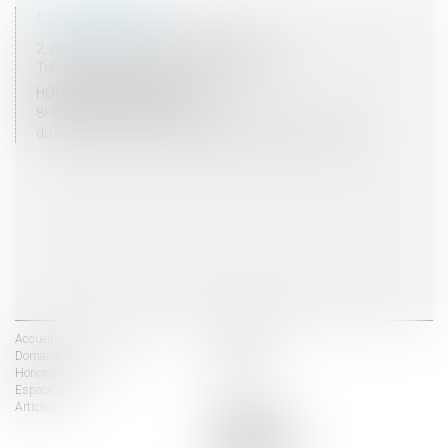
COORDONNÉES
2, rue du Palais - 52000 CHAUMONT
Tel : 03 25 03 05 62 - Fax : 03 25 32 09 10
HORAIRES D'OUVERTURE
8H00 - 12H00 / 13H30 - 17H30
du lundi au vendredi mais vendredi fermeture 16H30
Accueil
Les avocats
Domaines d'intervention
Actus
Honoraires
Contact
Espace client
Liens utiles
Articles