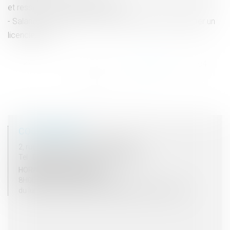
et ressources de chaque époux
Salariés : dissimuler un cumul d'emplois peut entraîner un
licenciement
<<
<
...
99
100
101
102
103
104
105
...
>
>>
COORDONNÉES
2, rue du Palais - 52000 CHAUMONT
Tel : 03 25 03 05 62 - Fax : 03 25 32 09 10
HORAIRES D'OUVERTURE
8H00 - 12H00 / 13H30 - 17H30
du lundi au vendredi mais vendredi fermeture 16H30