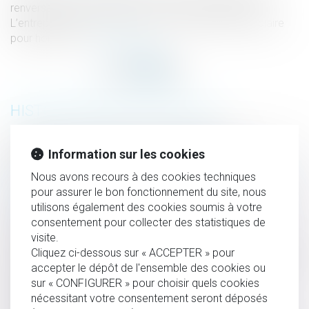
renversé par un engin dans un Ikea en Haute-Saône.
L’entreprise est mise en cause. Une information judiciaire
pour homicide...
Lire la suite
HISTORIQUE
Attentats du 13 novembre : une fausse victime
Information sur les cookies
condamnée à six mois de prison ferme
Nous avons recours à des cookies techniques
Un salarié meurt écrasé : Ikea poursuivi pour homicide
pour assurer le bon fonctionnement du site, nous
involontaire
utilisons également des cookies soumis à votre
Prouver une vie en concubinage est difficile
consentement pour collecter des statistiques de
Le contrat de mariage en bref
visite.
Cliquez ci-dessous sur « ACCEPTER » pour
Encadrement de l’accès aux données conservées par des
accepter le dépôt de l'ensemble des cookies ou
opérateurs téléphoniques
sur « CONFIGURER » pour choisir quels cookies
L’accident de ski au cours d’un séminaire peut être un
nécessitant votre consentement seront déposés