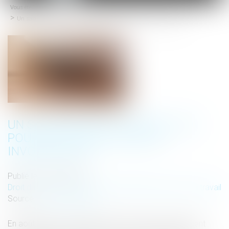
Vous êtes ici :
Accueil
menu
Un salarié meurt écrasé : Ikea poursuivi pour homicide involontaire
UN SALARIÉ MEURT ÉCRASÉ : IKEA
POURSUIVI POUR HOMICIDE
INVOLONTAIRE
Publié le :
24/10/2018
Droit du travail - Salariés
/
Responsabilité accident du travail
Source :
www.sudouest.fr
En août dernier, un salarié d’Ikea avait été mortellement