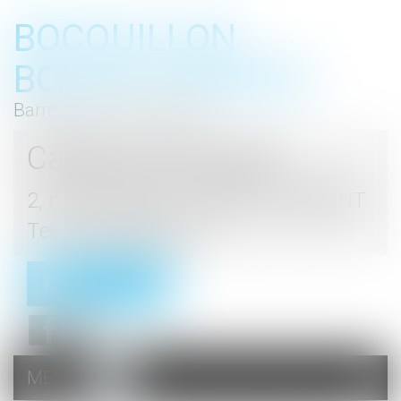
BOCQUILLON
BOESCH GROMEK
Barreau de Haute Marne
Cabinet d'avocats
2, rue du Palais - 52000 CHAUMONT
Tel : 03 25 03 05 62
Contact
MENU
Ouvrir
le