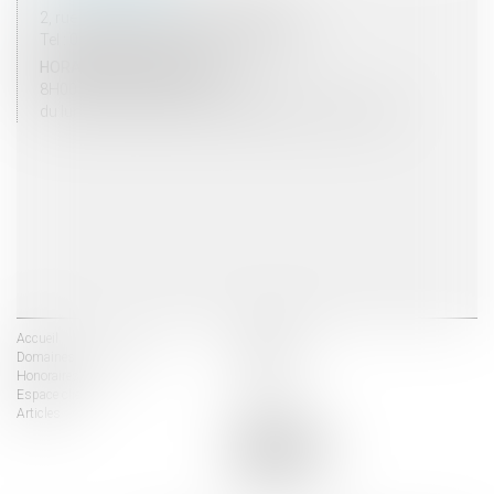
2, rue du Palais - 52000 CHAUMONT
Tel : 03 25 03 05 62 - Fax : 03 25 32 09 10
HORAIRES D'OUVERTURE
8H00 - 12H00 / 13H30 - 17H30
du lundi au vendredi mais vendredi fermeture 16H30
Accueil
Les avocats
Domaines d'intervention
Actus
Honoraires
Contact
Espace client
Liens utiles
Articles