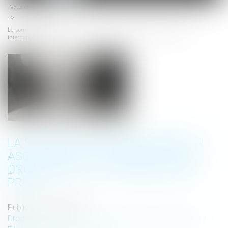
Vous êtes ici :
Accueil
menu
La soustraction de mineur par ascendant au carrefour des droits pénal et
international privé
LA SOUSTRACTION DE MINEUR PAR
ASCENDANT AU CARREFOUR DES
DROITS PÉNAL ET INTERNATIONAL
PRIVÉ
Publié le :
21/06/2022
Droit de la famille, des personnes et de leur patrimoine
/