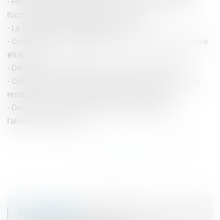
Prestation compensatoire : non-prise en compte de
l’occupation gratuite du domicile conjugal
La semaine de l’actualité pénale
Conséquences de l’absence de transcription d’un divorce
étranger
Demande de congé payé : mieux vaut y répondre !
Conformité avec le principe non bis in idem du refus de
restitution du véhicule instrument de l’infraction
Devoir de secours et prestation compensatoire :
l’absence de porosité
<<
<
...
61
62
63
64
65
66
67
...
>
>>
COORDONNÉES