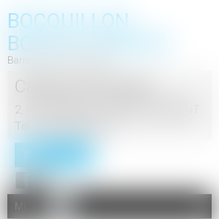
BOCQUILLON
BOESCH GROMEK
Barreau de Haute Marne
Cabinet d'avocats
2, rue du Palais - 52000 CHAUMONT
Tel : 03 25 03 05 62
Contact
MENU
Ouvrir
le