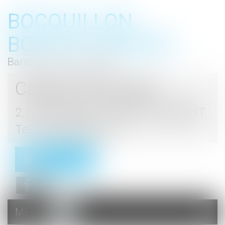
BOCQUILLON
BOESCH GROMEK
Barreau de Haute Marne
Cabinet d'avocats
2, rue du Palais - 52000 CHAUMONT
Tel : 03 25 03 05 62
Contact
MENU
Ouvrir
le