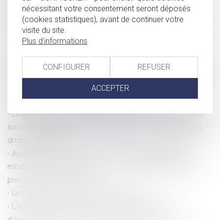
malades ou handicapés
nécessitant votre consentement seront déposés
(cookies statistiques), avant de continuer votre
QPC : demande de relèvement d'une peine et double
visite du site.
degré de juridiction
Plus d'informations
Nouveau bilan ministériel sur les ordonnances de
protection contre les violences conjugales
CONFIGURER
REFUSER
QPC sur la durée de détention provisoire : conforme sous
une réserve
ACCEPTER
La demande en délivrance d’un legs
Licenciement pour inaptitude des suites d’une agression
sur le lieu de travail et conséquence sur la diminution des
droits à la retraite
Audition du mineur dans le cadre d’une demande de
modification de la fixation de sa résidence habituelle et
principe du contradictoire
Un plan de lutte contre la fraude fiscale
L'entretien professionnel est distinct de l'entretien
d'évaluation mais peut se tenir à la même date