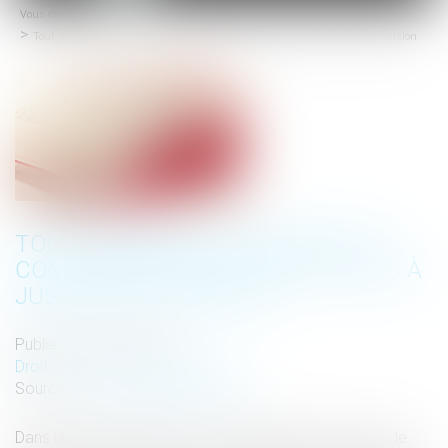
Vous êtes ici :
Accueil
menu
Tout jugement ou arrêt doit comporter les motifs propres à justifier la décision
TOUT JUGEMENT OU ARRÊT DOIT
COMPORTER LES MOTIFS PROPRES À
JUSTIFIER LA DÉCISION
Publié le :
21/07/2023
Droit pénal
/
Procédure pénale
Source :
www.lemag-juridique.com
Dans une affaire portée à la connaissance de la Cour de