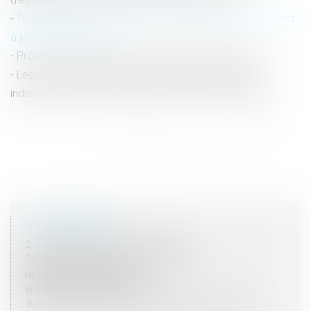
Tout jugement ou arrêt doit comporter les motifs propres
à justifier la décision
Protection des droits des personnes gardées à vue
Legs : la demande de délivrance du legs, condition
indispensable de reconnaissance du droit du légataire
<<
<
...
47
48
49
50
51
52
53
...
>
>>
COORDONNÉES
2, rue du Palais - 52000 CHAUMONT
Tel : 03 25 03 05 62 - Fax : 03 25 32 09 10
HORAIRES D'OUVERTURE
8H00 - 12H00 / 13H30 - 17H30
du lundi au vendredi mais vendredi fermeture 16H30