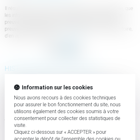
Il résulte de l’article 427 du Code de procédure pénale, que
les infractions peuvent être établies par tout mode de
preuve et que le juge est tenu, après avoir soumis les
preuves produites devant lui à la discussion contradictoire,
d'en apprécier la valeur...
Lire la suite
HISTORIQUE
Balises connectées : comment se prémunir des actes
Information sur les cookies
malveillants ?
Nous avons recours à des cookies techniques
Date d’appréciation de la demande de prestation
pour assurer le bon fonctionnement du site, nous
compensatoire et conséquence de l’appel formé contre le
utilisons également des cookies soumis à votre
jugement de divorce
consentement pour collecter des statistiques de
visite.
Congés de maternité, de paternité et d'adoption
Cliquez ci-dessous sur « ACCEPTER » pour
QPC : durée de la détention provisoire
accepter le dépôt de l'ensemble des cookies ou