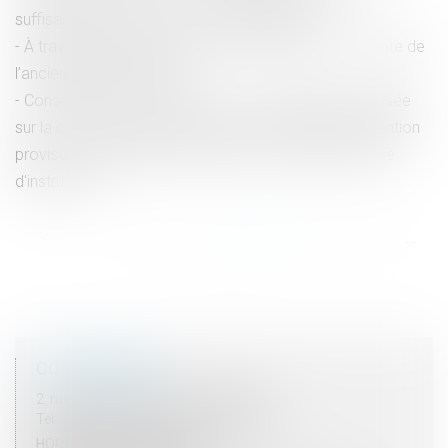
suffisamment connus », selon la médiatrice
À travail égal salaire égal : limite de la prise en compte de
l’ancienneté des salariés
Conséquences de la mention « Je fais appel » apposée
sur la copie de la décision rendue en matière de détention
provisoire, préalablement signée par le greffier du juge
d'instruction
<<
<
...
46
47
48
49
50
51
52
...
>
>>
COORDONNÉES
2, rue du Palais - 52000 CHAUMONT
Tel : 03 25 03 05 62 - Fax : 03 25 32 09 10
HORAIRES D'OUVERTURE