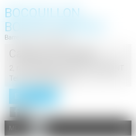
BOCQUILLON
BOESCH GROMEK
Barreau de Haute Marne
Cabinet d'avocats
2, rue du Palais - 52000 CHAUMONT
Tel : 03 25 03 05 62
Contact
MENU
Ouvrir
le