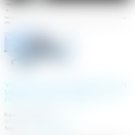
Vous êtes ici :
Accueil
menu
Valeur de l’avis consultatif d’un médecin légiste comme mode de preuve et rôle du
juge
VALEUR DE L’AVIS CONSULTATIF D’UN
MÉDECIN LÉGISTE COMME MODE DE
PREUVE ET RÔLE DU JUGE
Publié le :
11/08/2023
Droit pénal
/
Procédure pénale
Source :
www.lemag-juridique.com