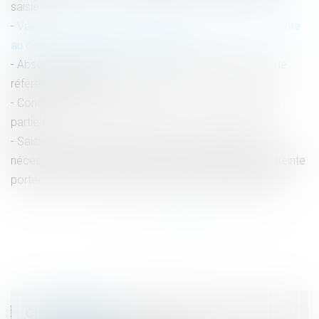
saisie
Valeur du nouveau bien subrogé au bien aliéné et atteinte
au droit de propriété : QPC rejetée
Absence du salarié : comment déterminer les Smic de
référence en 2024 ?
Condition pour la requalification d’un contrat à temps
partiel
Saisie de biens personnels et refus de restitution : le
nécessaire contrôle du caractère proportionné de l’atteinte
portée au droit au respect de la vie privée et familiale
<<
<
...
36
37
38
39
40
41
42
...
>
>>
COORDONNÉES