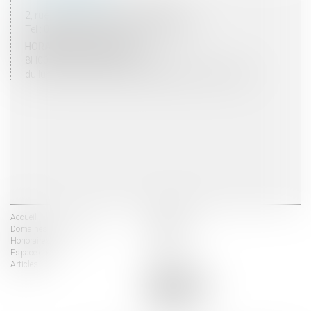
2, rue du Palais - 52000 CHAUMONT
Tel : 03 25 03 05 62 - Fax : 03 25 32 09 10
HORAIRES D'OUVERTURE
8H00 - 12H00 / 13H30 - 17H30
du lundi au vendredi mais vendredi fermeture 16H30
Accueil
Les avocats
Domaines d'intervention
Actus
Honoraires
Contact
Espace client
Liens utiles
Articles