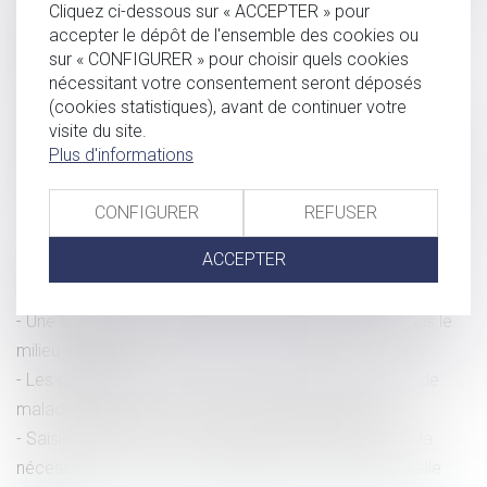
Cliquez ci-dessous sur « ACCEPTER » pour
elle être prise en charge au titre de la législation
accepter le dépôt de l'ensemble des cookies ou
professionnelle ?
sur « CONFIGURER » pour choisir quels cookies
nécessitant votre consentement seront déposés
Lutte contre le tabagisme : droit à indemnisation d'une
(cookies statistiques), avant de continuer votre
association partie civile
visite du site.
La Cour de cassation invalide la géolocalisation en temps
Plus d'informations
réel d'un GSM ordonnée par le Procureur
Protection du droit à l’image de l’enfant : publication de la
CONFIGURER
REFUSER
loi
ACCEPTER
Affaire Lafarge suite : mandat d’arrêt international pour
financement du terrorisme et droits de la défense
Une hausse des signalements d'incidents graves dans le
milieu scolaire
Les dispositions sur le droit à congés payés en cas de
maladie passent le cap du Conseil constitutionnel
Saisie de biens et non assentiment de la personne : la
nécessaire preuve d’un grief justifiant la nullité d’une telle