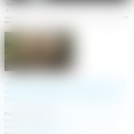
Vous êtes ici :
Accueil
menu
Valeur du nouveau bien subrogé au bien aliéné et atteinte au droit de propriété : QPC
rejetée
VALEUR DU NOUVEAU BIEN SUBROGÉ
AU BIEN ALIÉNÉ ET ATTEINTE AU
DROIT DE PROPRIÉTÉ : QPC REJETÉE
Publié le :
29/02/2024
Droit de la famille, des personnes et de leur patrimoine
/
Patrimoine et succession
Source :
www.lemag-juridique.com