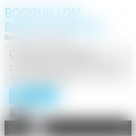
BOCQUILLON
BOESCH GROMEK
Barreau de Haute Marne
Cabinet d'avocats
2, rue du Palais - 52000 CHAUMONT
Tel : 03 25 03 05 62
Contact
MENU
Ouvrir
le