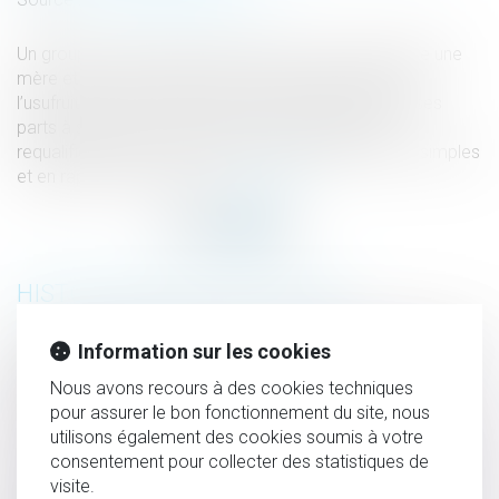
Un groupement foncier agricole a été constitué entre une
mère et ses cinq enfants. Cette dernière en a gardé
l’usufruit. Après son décès, un de ses enfants cède ses
parts à ses frères et les assigne en partage et en
requalification de la donation-partage en donations simples
et en rapport de celles-ci...
Lire la suite
HISTORIQUE
Salarié expatrié : précisions sur les indemnités relatives au
Information sur les cookies
licenciement
Nous avons recours à des cookies techniques
Mise en œuvre du dispositif Visioplainte
pour assurer le bon fonctionnement du site, nous
utilisons également des cookies soumis à votre
La lutte contre les violences faites aux femmes : état des
consentement pour collecter des statistiques de
lieux
visite.
La chute causée par le déneigement de son véhicule peut-