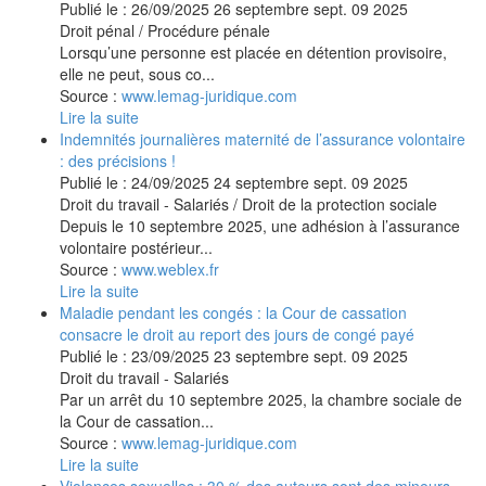
Publié le :
26/09/2025
26
septembre
sept.
09
2025
Droit pénal
/
Procédure pénale
Lorsqu’une personne est placée en détention provisoire,
elle ne peut, sous co...
Source :
www.lemag-juridique.com
Lire la suite
Indemnités journalières maternité de l’assurance volontaire
: des précisions !
Publié le :
24/09/2025
24
septembre
sept.
09
2025
Droit du travail - Salariés
/
Droit de la protection sociale
Depuis le 10 septembre 2025, une adhésion à l’assurance
volontaire postérieur...
Source :
www.weblex.fr
Lire la suite
Maladie pendant les congés : la Cour de cassation
consacre le droit au report des jours de congé payé
Publié le :
23/09/2025
23
septembre
sept.
09
2025
Droit du travail - Salariés
Par un arrêt du 10 septembre 2025, la chambre sociale de
la Cour de cassation...
Source :
www.lemag-juridique.com
Lire la suite
Violences sexuelles : 30 % des auteurs sont des mineurs,