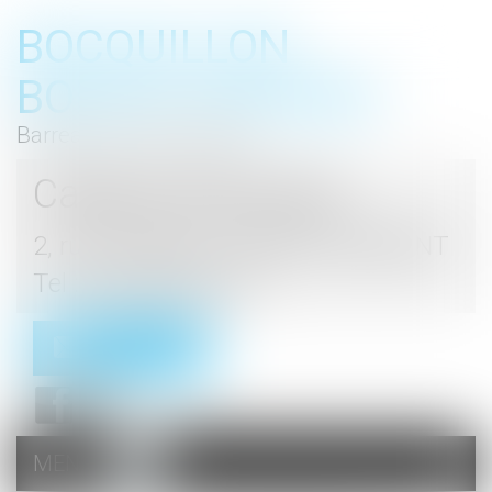
BOCQUILLON
BOESCH GROMEK
Barreau de Haute Marne
Cabinet d'avocats
2, rue du Palais - 52000 CHAUMONT
Tel : 03 25 03 05 62
Contact
MENU
Ouvrir
le