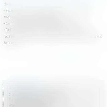
de loi
Expérimenter une déjudiciarisation de la fixation des
révisions des pensions alimentaires
Contrat de mariage et régimes matrimoniaux
PLPRJ 2018-2022 : les modifications relatives aux
régimes matrimoniaux - Mariage - Divorce - Couple | Dalloz
Actualité
<<
<
...
102
103
104
105
106
107
108
...
>
>>
COORDONNÉES
2, rue du Palais - 52000 CHAUMONT
Tel : 03 25 03 05 62 - Fax : 03 25 32 09 10
HORAIRES D'OUVERTURE